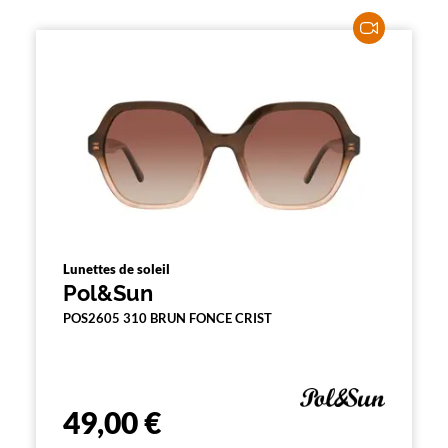
e
m
e
n
t
l
a
r
e
c
h
e
r
c
h
e
Lunettes de soleil
e
Pol&Sun
t
r
POS2605 310 BRUN FONCE CRIST
e
c
h
a
r
49,00 €
g
e