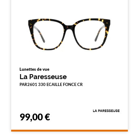
n
d
'
u
n
f
i
l
t
r
e
l
a
Lunettes de vue
n
La Paresseuse
c
e
PAR2601 330 ECAILLE FONCE CR
a
u
t
o
m
99,00 €
a
t
i
q
u