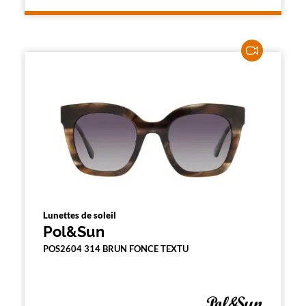
l
a
p
a
g
e
Lunettes de soleil
Pol&Sun
POS2604 314 BRUN FONCE TEXTU