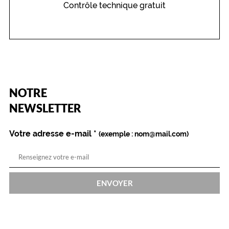
Contrôle technique gratuit
(Ce
NOTRE
champ
est
Name
NEWSLETTER
obligatoire)
Votre adresse e-mail
*
(exemple : nom@mail.com)
ENVOYER