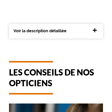
Type
de
montage
Cerclé
Matière
Voir la description détaillée
Métal
Fournisseur
Safilo
France
Sarl
Marque
LES CONSEILS DE NOS
Levi's
OPTICIENS
-
REMBOURSEMENT