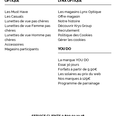
OPTIQUE
LYNX OPTIQUE
Les Must Have
Les magasins Lynx Optique
Les Casuals
Offre magasin
Lunettes de vue pas chères
Notre histoire
Lunettes de vue Femme pas
Découvrir Krys Group
chères
Recrutement
Lunettes de vue Homme pas
Politique des Cookies
chères
Gérer les cookies
Accessoires
YOU DO
Magasins participants
La marque YOU DO
Essai 30 jours
Forfaits à partir de 9,90€
Les solaires au prix du web
Nos marques à 129€
Programme de parrainage
SERVICE CLIENTS 0 800 03 33 38