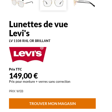
la
monture
Rectangle
Lunettes de vue
Levi's
Couleur
de
Levi's
la
monture
LV 1108 RHL OR BRILLANT
Rhl
Or
Brillant
Polarisant
Prix TTC
149,00 €
Non
Type
Prix pour monture + verres sans correction
de
verres
PRIX WEB
compatibles
TROUVER MON MAGASIN
Progressifs
Unifocaux