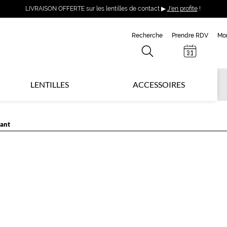
LIVRAISON OFFERTE sur les lentilles de contact ▶
J'en profite
!
Recherche
Prendre RDV
Mo
LENTILLES
ACCESSOIRES
lant
L
C
S