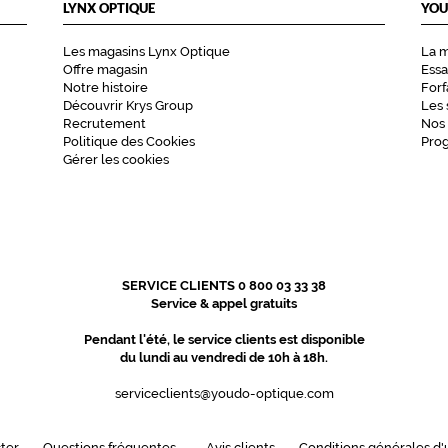
LYNX OPTIQUE
YOU
Les magasins Lynx Optique
La 
Offre magasin
Essa
Notre histoire
Forf
Découvrir Krys Group
Les 
Recrutement
Nos
Politique des Cookies
Pro
Gérer les cookies
SERVICE CLIENTS 0 800 03 33 38
Service & appel gratuits
Pendant l'été, le service clients est disponible
du lundi au vendredi de 10h à 18h.
serviceclients@youdo-optique.com
ter
Questions fréquentes
Avis clients
Conditions générales d'u