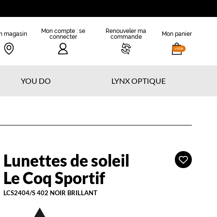
Mon compte : se
Renouveler ma
n magasin
Mon panier
connecter
commande
vide
YOU DO
LYNX OPTIQUE
Lunettes de soleil
Ajouter
e
à
oq
Le Coq Sportif
ma
portif
liste
LCS2404/S 402 NOIR BRILLANT
d’envies