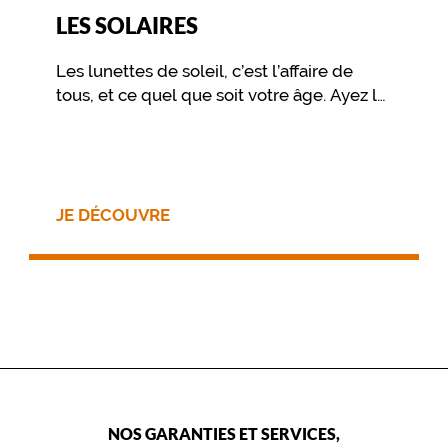
LES SOLAIRES
Les lunettes de soleil, c’est l’affaire de
tous, et ce quel que soit votre âge. Ayez le
réflexe de les emmener partout, car les
lunettes de soleil protègent vos yeux des
rayons ultraviolets du soleil.
JE DÉCOUVRE
NOS GARANTIES ET SERVICES,