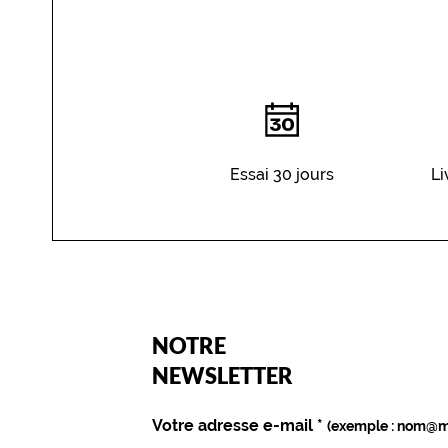
Essai 30 jours
Li
(Ce
NOTRE
champ
est
Name
NEWSLETTER
obligatoire)
Votre adresse e-mail
*
(exemple : nom@m