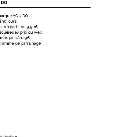
 DO
marque YOU DO
i 30 jours
aits à partir de 9,90€
solaires au prix du web
 marques à 129€
gramme de parrainage
tilisation