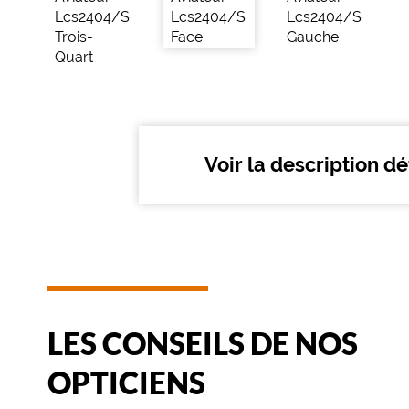
compatibles
Progressifs
Unifocaux
Type
de
montage
Voir la description dé
Cerclé
Matière
Plastique
Fournisseur
Codir
Marque
Le
LES CONSEILS DE NOS
Coq
Sportif
OPTICIENS