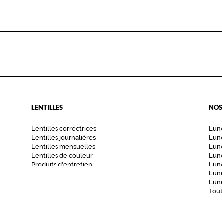
LENTILLES
NOS
Lentilles correctrices
Lune
Lentilles journalières
Lune
Lentilles mensuelles
Lune
Lentilles de couleur
Lun
Produits d'entretien
Lune
Lune
Lune
Tou