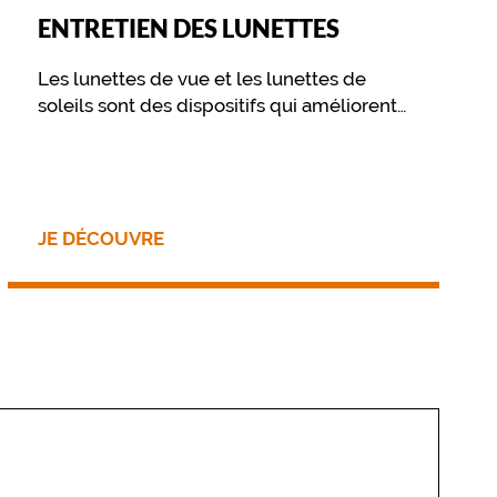
ENTRETIEN DES LUNETTES
Les lunettes de vue et les lunettes de
soleils sont des dispositifs qui améliorent
votre vue et vous procurent un confort
visuel. Pour préserver ce confort dans le
temps, il est essentiel de prendre soin de
ses lunettes au travers de quelques
gestes simples, et d’un nettoyage
JE DÉCOUVRE
approprié.