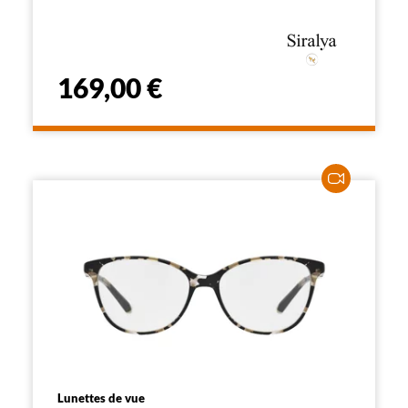
l
a
p
a
g
e
169,00 €
Lunettes de vue