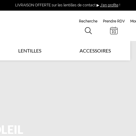
LIVRAISON OFFERTE sur les lentilles de contact ▶
J'en profite
!
Recherche
Prendre RDV
Mo
LENTILLES
ACCESSOIRES
LEIL