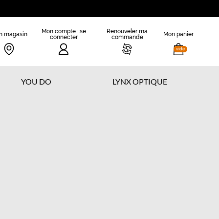
Mon compte : se
Renouveler ma
n magasin
Mon panier
connecter
commande
vide
YOU DO
LYNX OPTIQUE