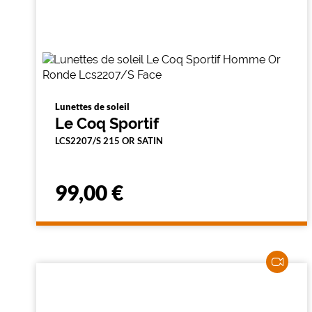
i
l
t
r
e
l
a
n
c
Lunettes de soleil
e
Le Coq Sportif
a
LCS2207/S 215 OR SATIN
u
t
o
m
99,00 €
a
t
i
q
u
e
m
e
n
t
l