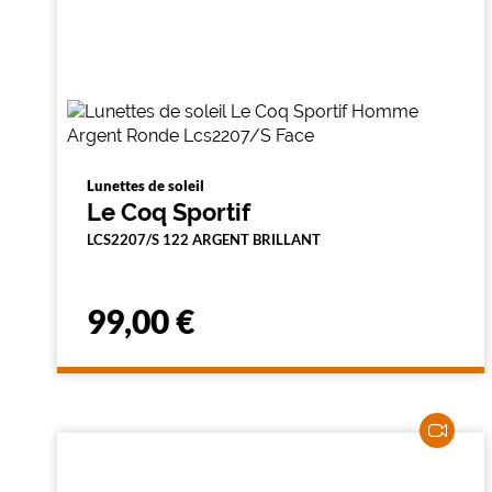
a
r
e
c
h
e
r
c
h
e
Lunettes de soleil
e
Le Coq Sportif
t
r
LCS2207/S 122 ARGENT BRILLANT
e
c
h
a
99,00 €
r
g
e
l
a
p
a
g
e