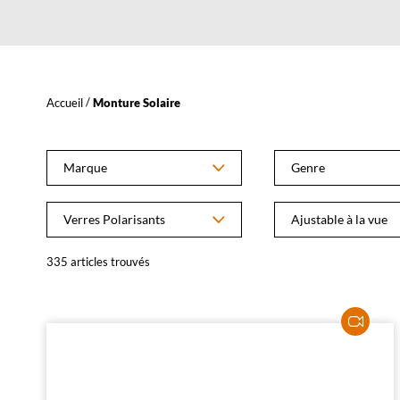
YOU
Accueil
Monture Solaire
L
a
DO
m
Marque
Genre
o
d
i
f
Verres Polarisants
Ajustable à la vue
i
c
335
articles trouvés
a
t
i
o
n
d
'
u
n
f