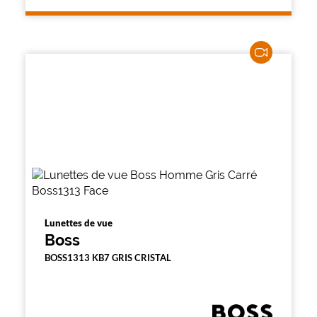
l
a
p
a
g
e
Lunettes de vue
Boss
BOSS1313 KB7 GRIS CRISTAL