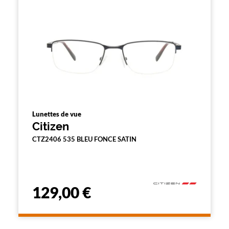
n
d
'
u
n
f
i
l
t
r
e
l
a
Lunettes de vue
n
Citizen
c
e
CTZ2406 535 BLEU FONCE SATIN
a
u
t
o
m
129,00 €
a
t
i
q
u