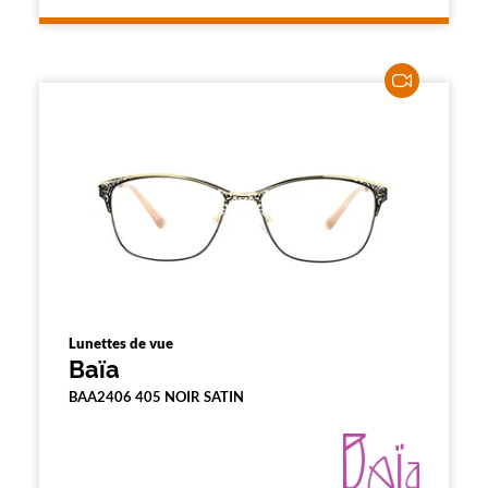
l
a
p
a
g
e
Lunettes de vue
Baïa
BAA2406 405 NOIR SATIN