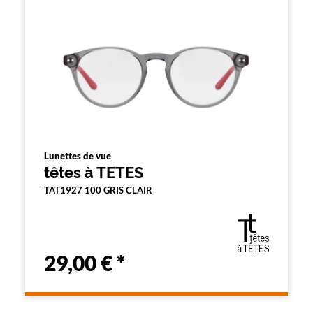
n
d
'
u
n
f
i
l
t
r
e
l
a
Lunettes de vue
n
têtes à TETES
c
e
TAT1927 100 GRIS CLAIR
a
u
t
o
m
29,00 €
*
a
t
i
q
u