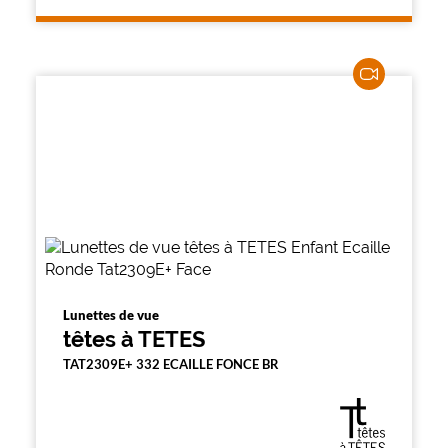
l
a
p
a
g
e
Lunettes de vue
têtes à TETES
TAT2309E+ 332 ECAILLE FONCE BR