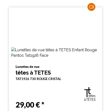
e
m
e
n
t
l
a
r
e
c
h
e
r
c
h
e
Lunettes de vue
e
têtes à TETES
t
r
TAT1926 730 ROUGE CRISTAL
e
c
h
a
r
29,00 €
*
g
e