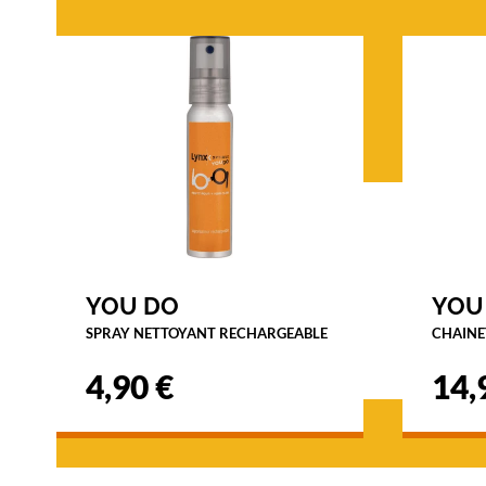
Luxottica
Marque
Ray-
Ban
YOU DO
YOU
SPRAY NETTOYANT RECHARGEABLE
CHAINE
4,90 €
14,