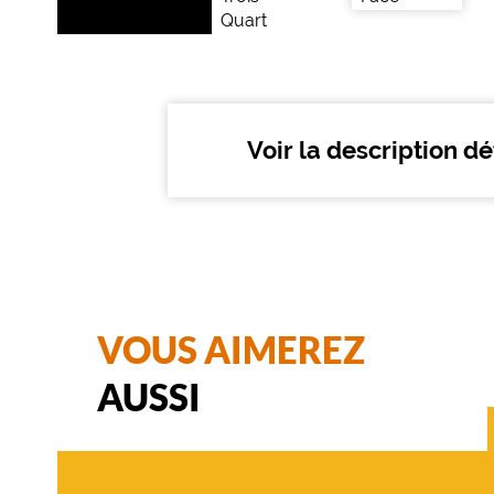
2
Polarisant
Non
Type
de
Voir la description dé
verres
compatibles
Progressifs
Unifocaux
Type
de
montage
VOUS AIMEREZ
Cerclé
AUSSI
Matière
Métal
Fournisseur