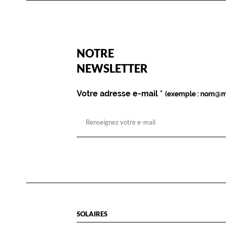
(Ce
NOTRE
champ
est
Name
NEWSLETTER
obligatoire)
Votre adresse e-mail
*
(exemple : nom@m
SOLAIRES