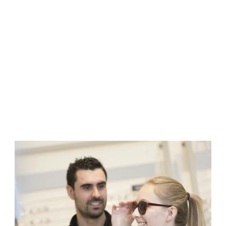
-
LES
SOLAIRES