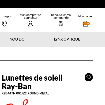
Mon compte : se
Renouveler ma
n magasin
Mon panier
connecter
commande
vide
YOU DO
LYNX OPTIQUE
Lunettes de soleil
Ajouter
ay-
à
an
Ray-Ban
ma
liste
RB3447N 001/Z2 ROUND METAL
d’envies