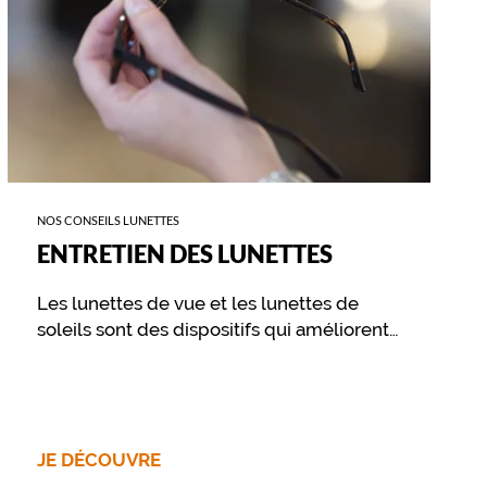
NOS CONSEILS LUNETTES
ENTRETIEN DES LUNETTES
Les lunettes de vue et les lunettes de
soleils sont des dispositifs qui améliorent
votre vue et vous procurent un confort
visuel. Pour préserver ce confort dans le
temps, il est essentiel de prendre soin de
ses lunettes au travers de quelques
gestes simples, et d’un nettoyage
JE DÉCOUVRE
approprié.