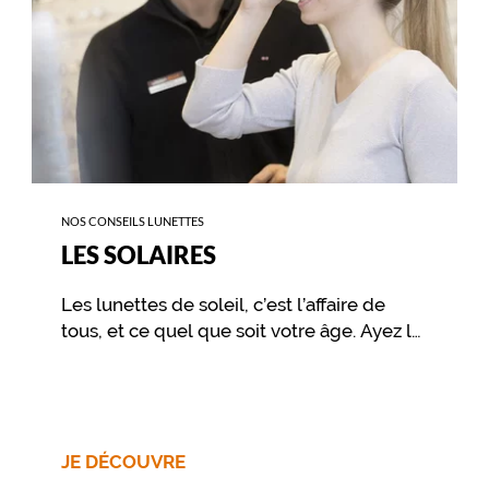
NOS CONSEILS LUNETTES
LES SOLAIRES
Les lunettes de soleil, c’est l’affaire de
tous, et ce quel que soit votre âge. Ayez le
réflexe de les emmener partout, car les
lunettes de soleil protègent vos yeux des
rayons ultraviolets du soleil.
JE DÉCOUVRE