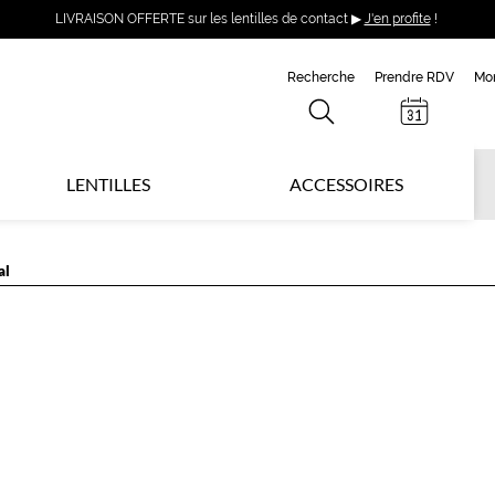
LIVRAISON OFFERTE sur les lentilles de contact ▶
J'en profite
!
Recherche
Prendre RDV
Mo
LENTILLES
ACCESSOIRES
al
R
B