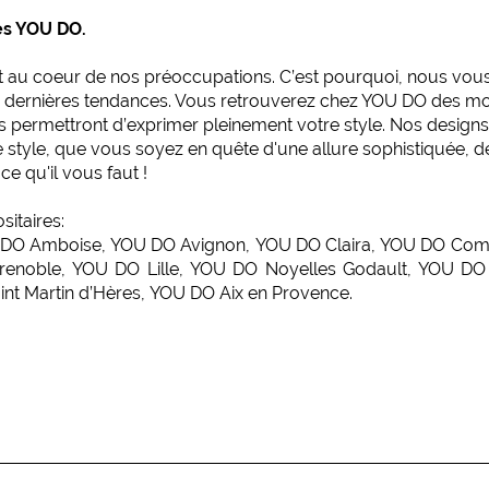
es YOU DO.
st au coeur de nos préoccupations. C’est pourquoi, nous vo
des dernières tendances. Vous retrouverez chez YOU DO des m
permettront d’exprimer pleinement votre style. Nos designs s
style, que vous soyez en quête d'une allure sophistiquée, 
e qu'il vous faut !
itaires:
DO Amboise
,
YOU DO Avignon
,
YOU DO Claira
,
YOU DO Com
renoble
,
YOU DO Lille
,
YOU DO Noyelles Godault
,
YOU DO 
nt Martin d’Hères
,
YOU DO Aix en Provence
.