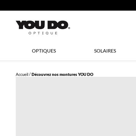
360°
ER AU
TENU
CIPAL
Opticien
OPTIQUES
SOLAIRES
LYNX
Accueil
Découvrez nos montures YOU DO
OPTIQUE
et