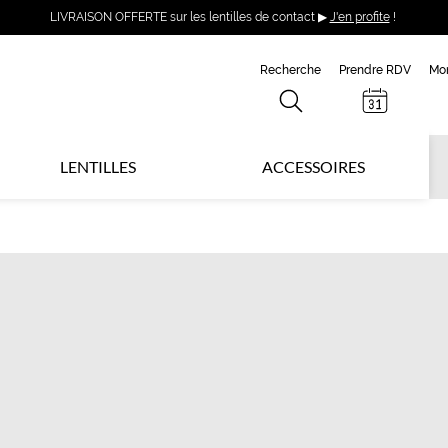
LIVRAISON OFFERTE sur les lentilles de contact ▶
J'en profite
!
Recherche
Prendre RDV
Mo
LENTILLES
ACCESSOIRES