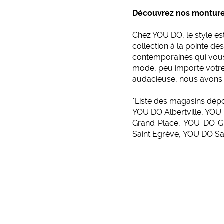
Découvrez nos montur
Chez YOU DO, le style e
collection à la pointe 
contemporaines qui vous 
mode, peu importe votre 
audacieuse, nous avons c
*Liste des magasins dépos
YOU DO Albertville
,
YOU 
Grand Place
,
YOU DO G
Saint Egrève
,
YOU DO Sai