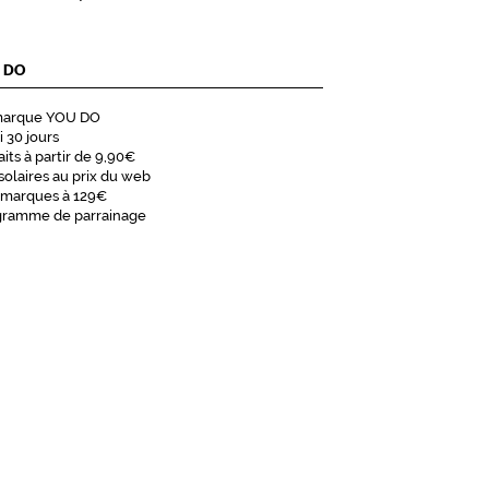
 DO
marque YOU DO
i 30 jours
aits à partir de 9,90€
solaires au prix du web
 marques à 129€
gramme de parrainage