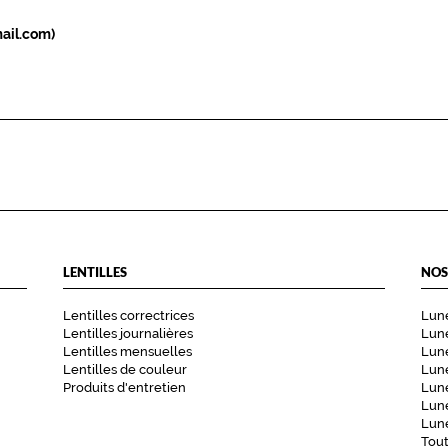
ail.com)
LENTILLES
NOS
Lentilles correctrices
Lune
Lentilles journalières
Lune
Lentilles mensuelles
Lune
Lentilles de couleur
Lun
Produits d'entretien
Lune
Lune
Lune
Tou