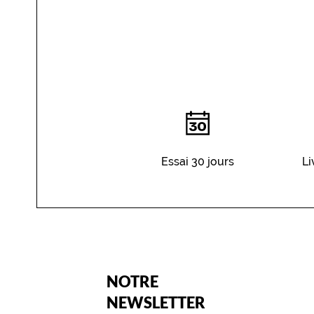
Essai 30 jours
Li
(Ce
NOTRE
champ
est
Name
NEWSLETTER
obligatoire)