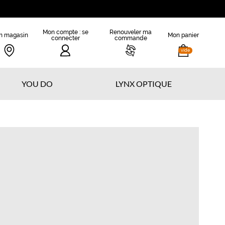
Mon compte : se
Renouveler ma
n magasin
Mon panier
connecter
commande
vide
YOU DO
LYNX OPTIQUE