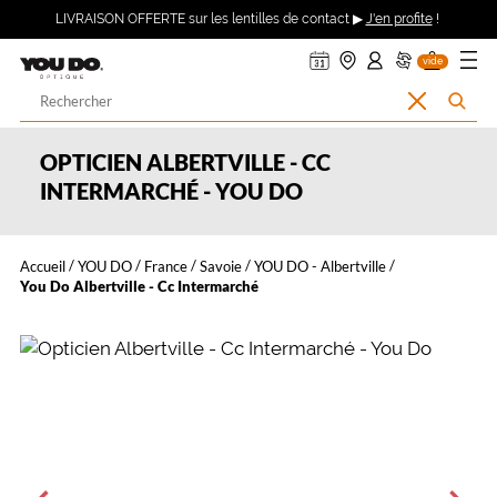
ER AU
360°
uveler
ndre
on
on
on
Ouvrir
Retour
LIVRAISON OFFERTE sur les lentilles de contact ▶
J'en profite
!
asin
pte :
nier
DV
ma
TENU
mande
se
le
CIPAL
ecter
menu
Opticien
vide
à
Votre
Effacer
Rechercher
LYNX
recherche
la
l’accueil
recherche
OPTICIEN ALBERTVILLE - CC
OPTIQUE
INTERMARCHÉ - YOU DO
et
Accueil
YOU DO
France
Savoie
YOU DO - Albertville
YOU
You Do Albertville - Cc Intermarché
DO
PRÉCÉDENT
SUIVAN