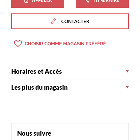
CONTACTER
CHOISIR COMME MAGASIN PRÉFÉRÉ
Horaires et Accès
Les plus du magasin
Suivez‑nous
Retrouvez‑nous
Suivez‑nous
Retrouvez‑nous
Nous suivre
sur
sur
sur
sur