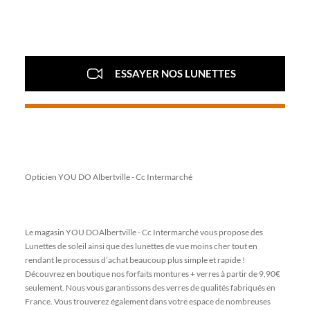
qui vous accompagnera tout l'été.
ESSAYER NOS LUNETTES
Opticien YOU DO Albertville - Cc Intermarché
Le magasin YOU DOAlbertville - Cc Intermarché vous propose des
Lunettes de soleil ainsi que des lunettes de vue moins cher tout en
rendant le processus d’achat beaucoup plus simple et rapide !
Découvrez en boutique nos forfaits montures + verres à partir de 9,90€
seulement. Nous vous garantissons des verres de qualités fabriqués en
France. Vous trouverez également dans votre espace de nombreuses