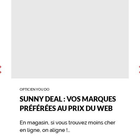
VOS
MARQUES
PRÉFÉRÉES
AU
PRIX
DU
WEB
ÉCÉDENT
S
OPTICIEN YOU DO
SUNNY DEAL : VOS MARQUES
PRÉFÉRÉES AU PRIX DU WEB
En magasin, si vous trouvez moins cher
en ligne, on aligne !