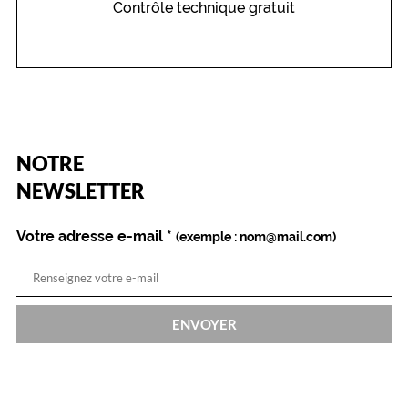
Contrôle technique gratuit
(Ce
NOTRE
champ
est
Name
NEWSLETTER
obligatoire)
Votre adresse e-mail
*
(exemple : nom@mail.com)
ENVOYER