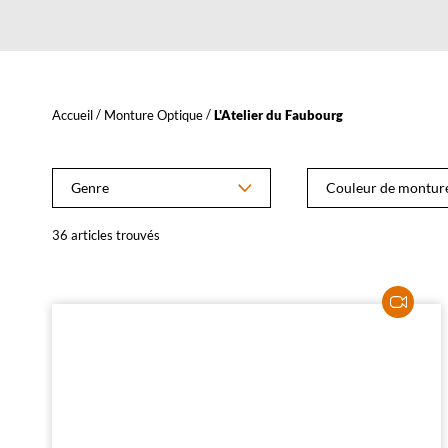
YOU
Accueil
Monture Optique
L'Atelier du Faubourg
L
a
DO
m
Genre
Couleur de montur
o
d
i
36
articles trouvés
f
i
c
a
t
i
o
n
d
'
u
n
f