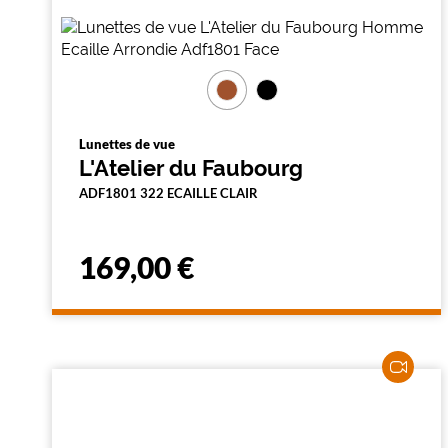
i
l
t
r
e
l
a
n
Lunettes de vue
c
L'Atelier du Faubourg
e
a
ADF1801 322 ECAILLE CLAIR
u
t
o
m
169,00 €
a
t
i
q
u
e
m
e
n
t
l