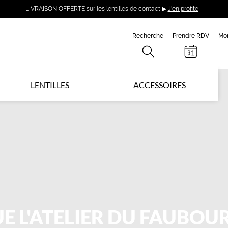
LIVRAISON OFFERTE sur les lentilles de contact ▶
J'en profite
!
Recherche
Prendre RDV
Mo
LENTILLES
ACCESSOIRES
E L'ATELIER DU FAUBOU