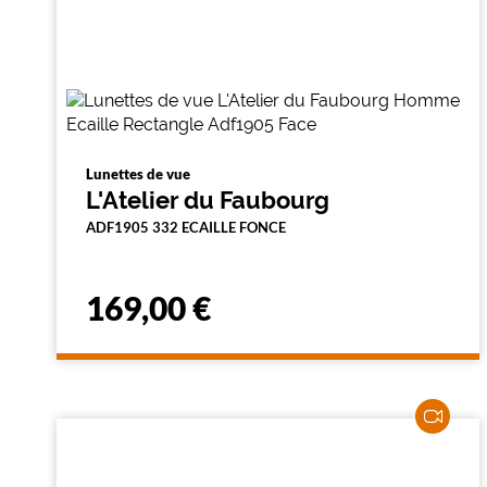
a
r
e
c
h
e
r
c
h
Lunettes de vue
e
L'Atelier du Faubourg
e
t
ADF1905 332 ECAILLE FONCE
r
e
c
h
169,00 €
a
r
g
e
l
a
p
a
g
e