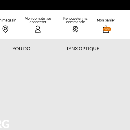
Mon compte : se
Renouveler ma
n magasin
Mon panier
connecter
commande
vide
YOU DO
LYNX OPTIQUE
RG