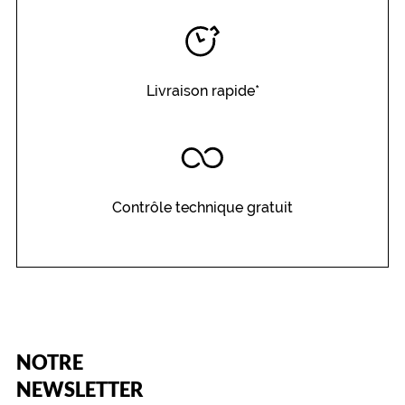
Livraison rapide*
Contrôle technique gratuit
(Ce
NOTRE
champ
est
Name
NEWSLETTER
obligatoire)