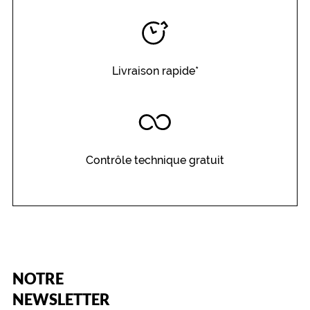
Livraison rapide*
Contrôle technique gratuit
(Ce
NOTRE
champ
est
Name
NEWSLETTER
obligatoire)