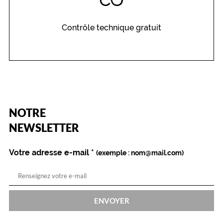
Contrôle technique gratuit
(Ce
NOTRE
champ
est
Name
NEWSLETTER
obligatoire)
Votre adresse e-mail
*
(exemple : nom@mail.com)
ENVOYER