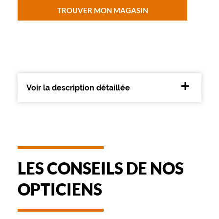
Type
TROUVER MON MAGASIN
de
montage
Cerclé
Matière
Plastique
Fournisseur
Voir la description détaillée
Safilo
France
Sarl
Marque
Boss
LES CONSEILS DE NOS
OPTICIENS