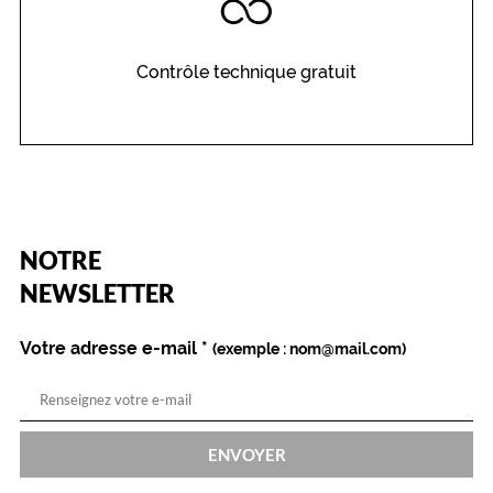
Contrôle technique gratuit
(Ce
NOTRE
champ
est
Name
NEWSLETTER
obligatoire)
Votre adresse e-mail
*
(exemple : nom@mail.com)
ENVOYER