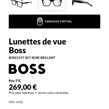
la
monture
Rectangle
ESSAYAGE VIRTUEL
Couleur
de
la
monture
Lunettes de vue
Boss
807
Boss
Noir
Brillant
BOSS1597 807 NOIR BRILLANT
Polarisant
Non
Type
Prix TTC
de
269,00 €
verres
compatibles
Prix pour monture + verres sans correction
Progressifs
PRIX WEB
Unifocaux