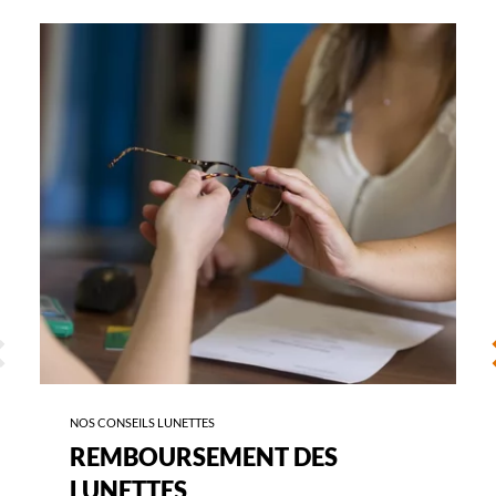
-
REMBOURSEMENT
DES
LUNETTES
ÉCÉDENT
S
NOS CONSEILS LUNETTES
REMBOURSEMENT DES
LUNETTES