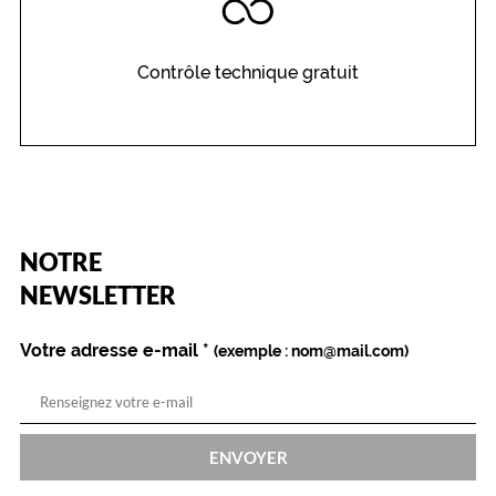
Contrôle technique gratuit
(Ce
NOTRE
champ
est
Name
NEWSLETTER
obligatoire)
Votre adresse e-mail
*
(exemple : nom@mail.com)
ENVOYER