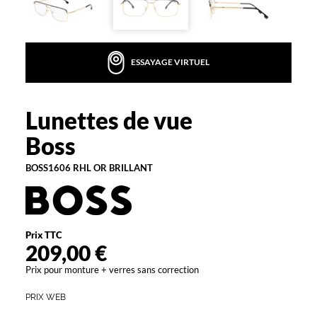
la
monture
Rectangle
ESSAYAGE VIRTUEL
Couleur
de
la
monture
Lunettes de vue
Boss
Rhl
Boss
Or
Brillant
BOSS1606 RHL OR BRILLANT
Polarisant
Non
Type
Prix TTC
de
209,00 €
verres
compatibles
Prix pour monture + verres sans correction
Progressifs
PRIX WEB
Unifocaux