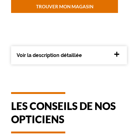
Type
TROUVER MON MAGASIN
de
montage
Cerclé
Matière
Métal
Fournisseur
Voir la description détaillée
Safilo
France
Sarl
Marque
Boss
LES CONSEILS DE NOS
OPTICIENS