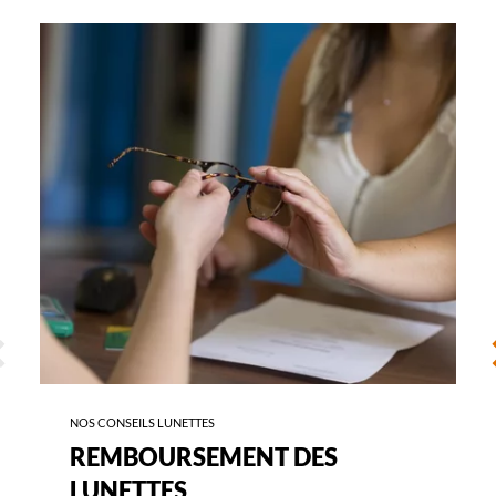
-
REMBOURSEMENT
DES
LUNETTES
ÉCÉDENT
S
NOS CONSEILS LUNETTES
REMBOURSEMENT DES
LUNETTES