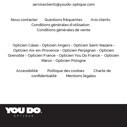
serviceclients@youdo-optique.com
Nous contacter
Questions fréquentes
Avis clients
Conditions générales d'utilisation
Conditions générales de vente
Opticien Calais
-
Opticien Angers
-
Opticien Saint-Nazaire
-
Opticien Aix-en-Provence
-
Opticien Perpignan
-
Opticien
Grenoble
-
Opticien France
-
Opticien You Do France
-
Opticien
Maroc
-
Opticien Pologne
Accessibilité
Politique des cookies
Charte de
confidentialité
Mentions légales