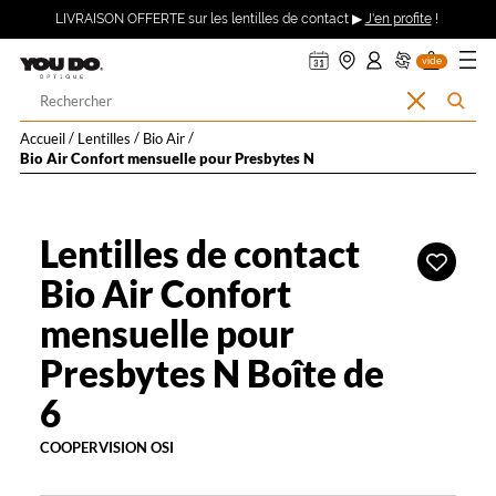
ER AU
360°
uveler
ndre
on
on
on
Description
Ouvrir
Retour
LIVRAISON OFFERTE sur les lentilles de contact ▶
J'en profite
!
asin
pte :
nier
DV
ma
TENU
détaillée
mande
se
le
CIPAL
ecter
menu
Opticien
vide
à
Votre
Effacer
Rechercher
LYNX
recherche
la
l’accueil
Accueil
Lentilles
Bio Air
recherche
Bio Air Confort mensuelle pour Presbytes N
OPTIQUE
et
Lentilles de contact
Ajouter
YOU
à
Bio Air Confort
ma
mensuelle pour
DO
liste
d’envies
Presbytes N Boîte de
6
COOPERVISION OSI