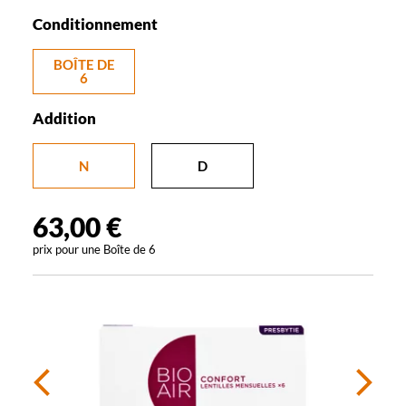
Conditionnement
BOÎTE DE
6
Addition
N
D
63,00 €
prix pour une
Boîte de 6
Précédent
Sui