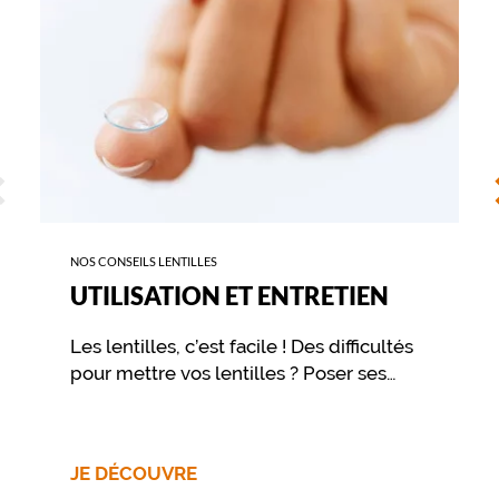
ÉCÉDENT
S
NOS CONSEILS LENTILLES
UTILISATION ET ENTRETIEN
Les lentilles, c’est facile ! Des difficultés
pour mettre vos lentilles ? Poser ses
lentilles de contact est avant tout une
question d’habitude. Pour votre
première fois, ou pour vous rafraîchir la
JE DÉCOUVRE
mémoire, suivez le Guide !