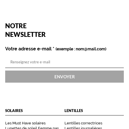
(Ce
NOTRE
champ
est
Name
NEWSLETTER
obligatoire)
Votre adresse e-mail
*
(exemple : nom@mail.com)
ENVOYER
SOLAIRES
LENTILLES
Les Must Have solaires
Lentilles correctrices
Lunettes de soleil Femme pas
Lentilles journalières