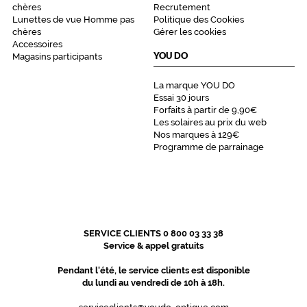
chères
Recrutement
r
Lunettes de vue Homme pas
Politique des Cookies
v
chères
Gérer les cookies
e
Accessoires
e
YOU DO
Magasins participants
ff
i
La marque YOU DO
c
Essai 30 jours
a
Forfaits à partir de 9,90€
c
Les solaires au prix du web
Nos marques à 129€
e
Programme de parrainage
m
e
n
t
l
e
s
SERVICE CLIENTS 0 800 03 33 38
l
Service & appel gratuits
e
Pendant l'été, le service clients est disponible
n
du lundi au vendredi de 10h à 18h.
t
i