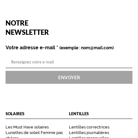
d
i
e
(Ce
NOTRE
n
champ
.
est
Name
NEWSLETTER
obligatoire)
N
e
Votre adresse e-mail
*
t
(exemple : nom@mail.com)
t
o
i
e
ENVOYER
,
d
é
s
i
n
SOLAIRES
LENTILLES
f
e
Les Must Have solaires
Lentilles correctrices
c
Lunettes de soleil Femme pas
Lentilles journalières
t