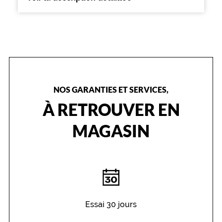
r
e
t
i
e
n
d
e
s
NOS GARANTIES ET SERVICES,
l
À RETROUVER EN
e
n
t
MAGASIN
i
l
l
e
s
d
e
c
Essai 30 jours
o