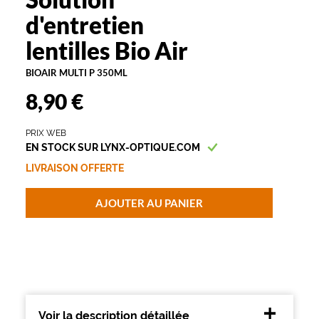
n
d'entretien
c
t
lentilles Bio Air
i
o
BIOAIR MULTI P 350ML
n
8,90 €
P
r
e
PRIX WEB
m
EN STOCK SUR LYNX-OPTIQUE.COM
i
LIVRAISON OFFERTE
u
m
p
AJOUTER AU PANIER
o
u
r
l
'
e
n
t
Voir la description détaillée