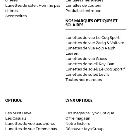
chères
Lentilles mensuelles
e
Lunettes de soleil Homme pas
Lentilles de couleur
,
chères
Produits d'entretien
r
Accessoires
i
NOS MARQUES OPTIQUES ET
SOLAIRES
n
c
e
Lunettes de vue Le Coq Sportif
,
Lunettes de vue Zadig & Voltaire
Lunettes de vue Polo Ralph
l
Lauren
u
Lunettes de vue Guess
b
Lunettes de soleil Ray-Ban
r
Lunettes de soleil Le Coq Sportif
i
Lunettes de soleil Levi's
f
Toutes nos marques
i
e
e
OPTIQUE
LYNX OPTIQUE
t
c
o
Les Must Have
Les magasins Lynx Optique
Les Casuals
Offre magasin
n
Lunettes de vue pas chères
Notre histoire
s
Lunettes de vue Femme pas
Découvrir Krys Group
e