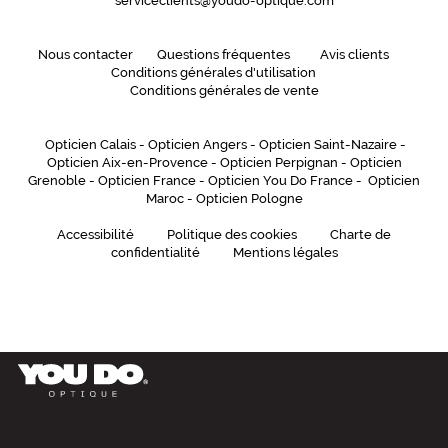
serviceclients@youdo-optique.com
l
l
e
Nous contacter
Questions fréquentes
Avis clients
s
Conditions générales d'utilisation
.
Conditions générales de vente
C
o
Opticien Calais
-
Opticien Angers
-
Opticien Saint-Nazaire
-
n
Opticien Aix-en-Provence
-
Opticien Perpignan
-
Opticien
v
Grenoble
-
Opticien France
-
Opticien You Do France
-
Opticien
i
Maroc
-
Opticien Pologne
e
n
Accessibilité
Politique des cookies
Charte de
t
confidentialité
Mentions légales
a
u
x
l
e
n
t
i
l