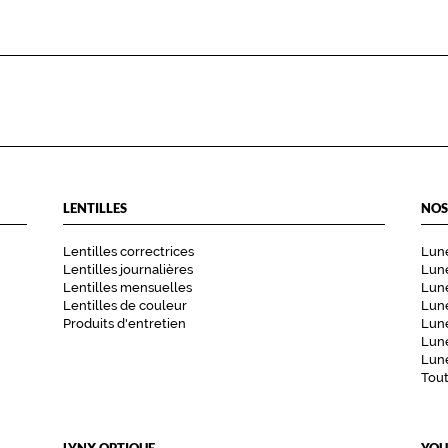
LENTILLES
NOS
Lentilles correctrices
Lune
Lentilles journalières
Lune
Lentilles mensuelles
Lune
Lentilles de couleur
Lun
Produits d'entretien
Lune
Lune
Lune
Tou