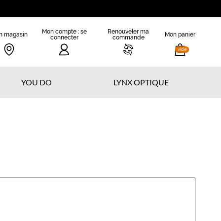
Mon compte : se
Renouveler ma
n magasin
Mon panier
connecter
commande
vide
YOU DO
LYNX OPTIQUE