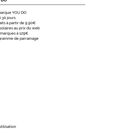
 DO
marque YOU DO
i 30 jours
aits à partir de 9,90€
solaires au prix du web
 marques à 129€
gramme de parrainage
tilisation