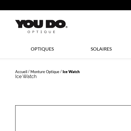
360°
ER AU
TENU
CIPAL
Opticien
OPTIQUES
SOLAIRES
LYNX
Accueil
Monture Optique
Ice Watch
Ice Watch
OPTIQUE
et