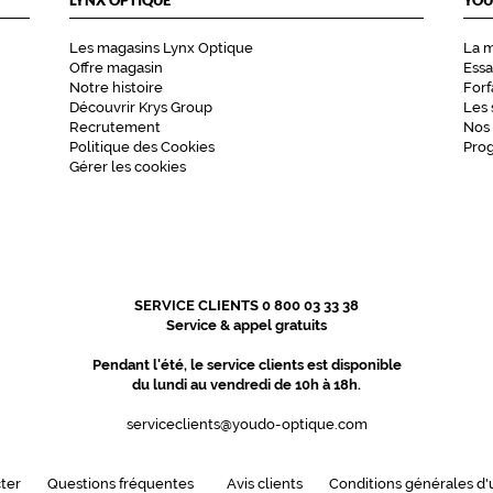
LYNX OPTIQUE
YOU
Les magasins Lynx Optique
La 
Offre magasin
Essa
Notre histoire
Forf
Découvrir Krys Group
Les 
Recrutement
Nos
Politique des Cookies
Pro
Gérer les cookies
SERVICE CLIENTS 0 800 03 33 38
Service & appel gratuits
Pendant l'été, le service clients est disponible
du lundi au vendredi de 10h à 18h.
serviceclients@youdo-optique.com
ter
Questions fréquentes
Avis clients
Conditions générales d'u