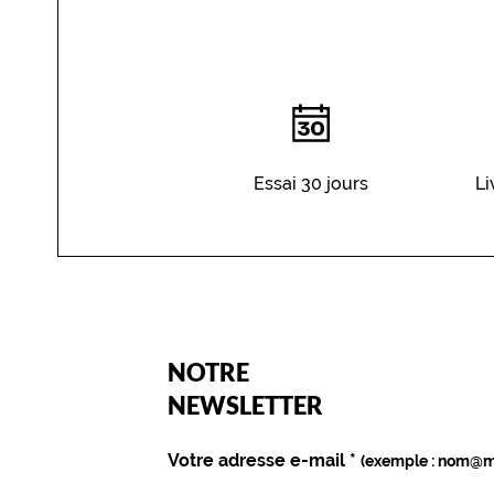
YOU
Essai 30 jours
Li
DO
(Ce
NOTRE
champ
est
Name
NEWSLETTER
obligatoire)
Votre adresse e-mail
*
(exemple : nom@m