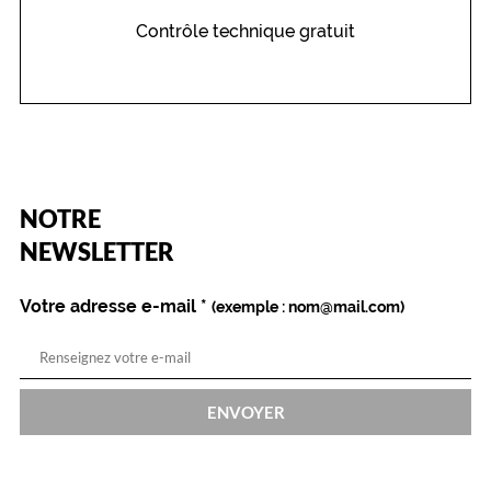
Contrôle technique gratuit
(Ce
NOTRE
champ
est
Name
NEWSLETTER
obligatoire)
Votre adresse e-mail
*
(exemple : nom@mail.com)
ENVOYER