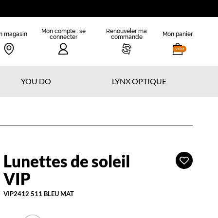
Mon compte : se
Renouveler ma
n magasin
Mon panier
connecter
commande
vide
YOU DO
LYNX OPTIQUE
Lunettes de soleil
Ajouter
IP
à
VIP
ma
liste
VIP2412 511 BLEU MAT
d’envies