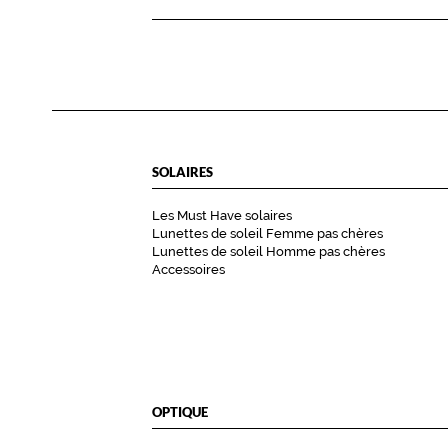
o
t
r
e
s
t
y
SOLAIRES
l
e
Les Must Have solaires
.
Lunettes de soleil Femme pas chères
C
Lunettes de soleil Homme pas chères
e
Accessoires
t
t
e
t
e
i
OPTIQUE
n
t