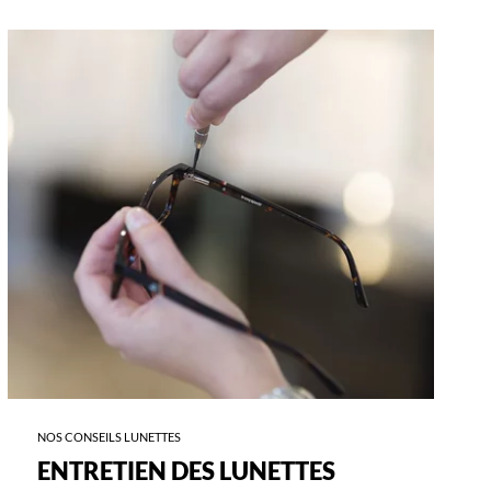
-
-
ENTRETIEN
L
DES
F
LUNETTES
D
L
NOS CONSEILS LUNETTES
ENTRETIEN DES LUNETTES