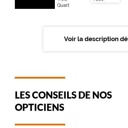
d
e
a
v
e
c
Voir la description dé
n
o
s
l
u
n
e
t
t
LES CONSEILS DE NOS
e
s
OPTICIENS
d
e
s