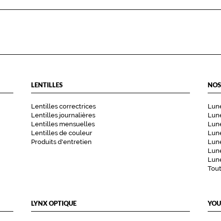
LENTILLES
NOS
Lentilles correctrices
Lune
Lentilles journalières
Lune
Lentilles mensuelles
Lune
Lentilles de couleur
Lun
Produits d'entretien
Lune
Lune
Lune
Tou
LYNX OPTIQUE
YOU