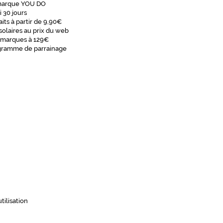
marque YOU DO
i 30 jours
aits à partir de 9,90€
solaires au prix du web
 marques à 129€
gramme de parrainage
tilisation