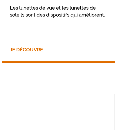
Les lunettes de vue et les lunettes de
soleils sont des dispositifs qui améliorent
votre vue et vous procurent un confort
visuel. Pour préserver ce confort dans le
temps, il est essentiel de prendre soin de
ses lunettes au travers de quelques
gestes simples, et d’un nettoyage
JE DÉCOUVRE
approprié.