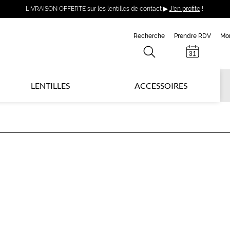
LIVRAISON OFFERTE sur les lentilles de contact ▶
J'en profite
!
Recherche
Prendre RDV
Mo
LENTILLES
ACCESSOIRES
V