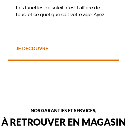
Les lunettes de soleil, c’est l’affaire de
tous, et ce quel que soit votre âge. Ayez le
réflexe de les emmener partout, car les
lunettes de soleil protègent vos yeux des
rayons ultraviolets du soleil.
JE DÉCOUVRE
NOS GARANTIES ET SERVICES,
À RETROUVER EN MAGASIN