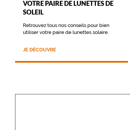
VOTRE PAIRE DE LUNETTES DE
r
m
SOLEIL
e
p
Retrouvez tous nos conseils pour bien
a
utiliser votre paire de lunettes solaire.
n
t
o
JE DÉCOUVRE
s
a
p
p
o
r
t
e
u
n
e
t