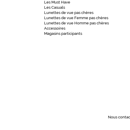
Les Must Have
e
Les Casuals
c
Lunettes de vue pas chères
a
Lunettes de vue Femme pas chères
p
Lunettes de vue Homme pas chères
Accessoires
t
Magasins participants
i
v
a
n
t
e
c
r
é
e
u
n
e
Nous contac
e
x