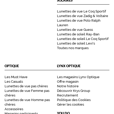
SOLAIRES
9069A5
Round
Lunettes de vue Le Coq Sportif
Or
Lunettes de vue Zadig & Voltaire
Couleur
Lunettes de vue Polo Ralph
du
Lauren
verre
Lunettes de vue Guess
Lunettes de soleil Ray-Ban
Lunettes de soleil Le Coq Sportif
Rose
Lunettes de soleil Levi's
dégradé
Toutes nos marques
Indice
de
protection
OPTIQUE
LYNX OPTIQUE
3
Polarisant
Les Must Have
Les magasins Lynx Optique
Les Casuals
Offre magasin
Non
Lunettes de vue pas chères
Notre histoire
Type
Lunettes de vue Femme pas
Découvrir Krys Group
de
chères
Recrutement
Lunettes de vue Homme pas
Politique des Cookies
verres
chères
Gérer les cookies
compatibles
Accessoires
YOU DO
Magasins participants