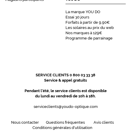
Progressifs
Unifocaux
La marque YOU DO
Type
Essai 30 jours
de
Forfaits à partir de 9,90€
montage
Les solaires au prix du web
Nos marques à 129€
Cerclé
Programme de parrainage
Matière
Métal
Fournisseur
Luxottica
SERVICE CLIENTS 0 800 03 33 38
Marque
Service & appel gratuits
Ray-
Ban
Pendant l'été, le service clients est disponible
du lundi au vendredi de 10h à 18h.
serviceclients@youdo-optique.com
Nous contacter
Questions fréquentes
Avis clients
Conditions générales d'utilisation