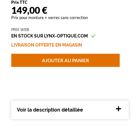
Prix TTC
e
149,00 €
R
a
Prix pour monture + verres sans correction
y
B
PRIX WEB
a
EN STOCK SUR LYNX-OPTIQUE.COM
n
LIVRAISON OFFERTE EN MAGASIN
i
n
s
AJOUTER AU PANIER
p
i
r
e
l
a
f
Voir la description détaillée
r
a
i
c
h