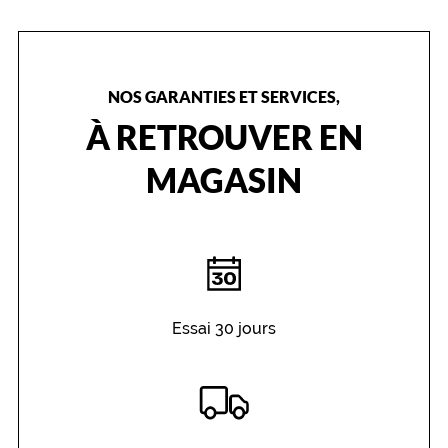
j
o
u
t
e
NOS GARANTIES ET SERVICES,
r
À RETROUVER EN
a
u
n
MAGASIN
e
p
o
i
n
t
e
d
Essai 30 jours
'
a
u
d
a
c