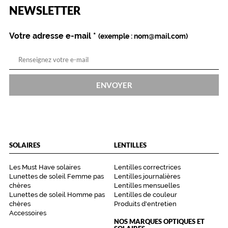
est
Name
NEWSLETTER
obligatoire)
Votre adresse e-mail
*
(exemple : nom@mail.com)
 mm
 mm
Détails
techniques
ENVOYER
Genre
Mixte
Forme
de
la
SOLAIRES
LENTILLES
monture
Les Must Have solaires
Lentilles correctrices
Ronde
Lunettes de soleil Femme pas
Lentilles journalières
Couleur
chères
Lentilles mensuelles
de
Lunettes de soleil Homme pas
Lentilles de couleur
chères
Produits d'entretien
la
Accessoires
monture
NOS MARQUES OPTIQUES ET