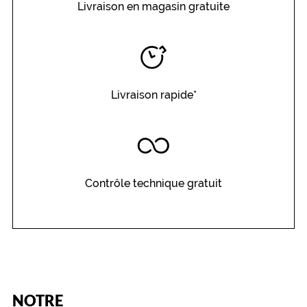
Livraison en magasin gratuite
e
à
v
o
t
r
Livraison rapide*
e
t
e
n
u
e
.
Contrôle technique gratuit
Dimensions
de
la
monture
(Ce
NOTRE
8 mm
5 mm
champ