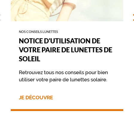
n
a
ÉCÉDENT
S
l
i
t
NOS CONSEILS LUNETTES
é
NOTICE D'UTILISATION DE
d
e
VOTRE PAIRE DE LUNETTES DE
s
SOLEIL
o
n
a
Retrouvez tous nos conseils pour bien
g
utiliser votre paire de lunettes solaire.
e
n
c
JE DÉCOUVRE
e
m
e
n
t
a