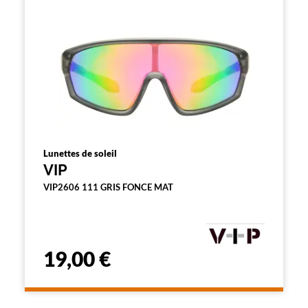
n
d
'
u
n
f
i
l
t
r
e
l
a
Lunettes de soleil
n
VIP
c
e
VIP2606 111 GRIS FONCE MAT
a
u
t
o
m
19,00 €
a
t
i
q
u