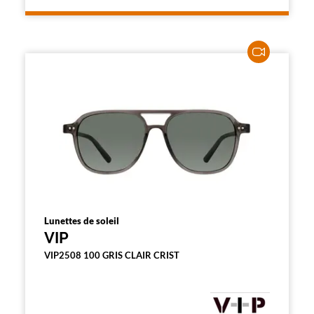
l
a
p
a
g
e
Lunettes de soleil
VIP
VIP2508 100 GRIS CLAIR CRIST