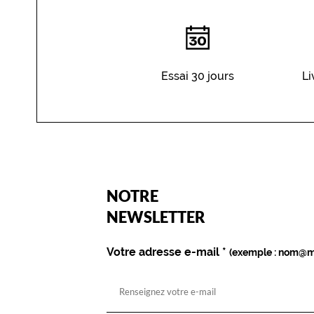
é
b
r
i
l
Essai 30 jours
Li
l
a
n
t
.
L
e
s
(Ce
NOTRE
champ
v
est
Name
NEWSLETTER
e
obligatoire)
r
r
Votre adresse e-mail
*
(exemple : nom@m
e
s
v
e