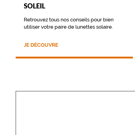
r
SOLEIL
a
n
Retrouvez tous nos conseils pour bien
t
utiliser votre paire de lunettes solaire.
u
n
e
JE DÉCOUVRE
t
e
i
n
t
e
g
u
n
f
o
n
c