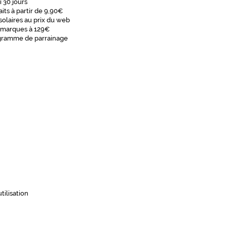
i 30 jours
aits à partir de 9,90€
solaires au prix du web
 marques à 129€
gramme de parrainage
tilisation