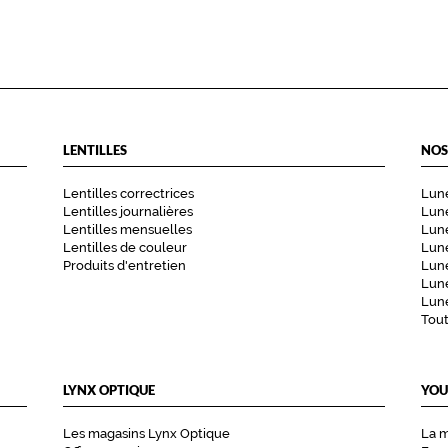
LENTILLES
NOS
Lentilles correctrices
Lune
Lentilles journalières
Lune
Lentilles mensuelles
Lune
Lentilles de couleur
Lun
Produits d'entretien
Lune
Lune
Lune
Tou
LYNX OPTIQUE
YOU
Les magasins Lynx Optique
La 