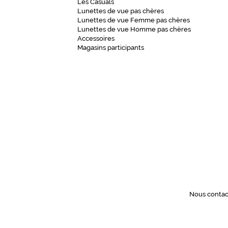
Les Casuals
c
Lunettes de vue pas chères
h
Lunettes de vue Femme pas chères
e
Lunettes de vue Homme pas chères
Accessoires
d
Magasins participants
e
f
r
a
î
c
h
e
u
r
,
c
r
Nous contac
é
a
n