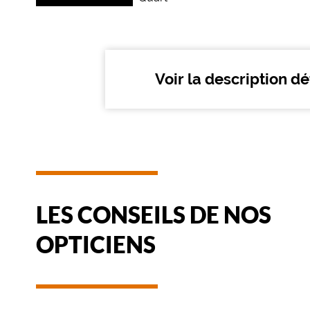
l
u
n
e
t
Voir la description dé
t
e
s
d
e
s
o
l
e
LES CONSEILS DE NOS
i
l
OPTICIENS
e
n
m
é