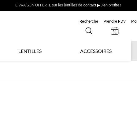
LIVRAISON OFFERTE sur les lentilles de contact ▶
J'en profite
!
Recherche
Prendre RDV
Mo
LENTILLES
ACCESSOIRES
V