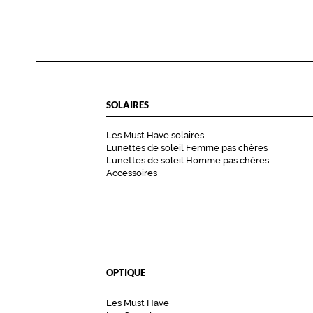
r
t
s
G
1
5
SOLAIRES
a
j
Les Must Have solaires
o
Lunettes de soleil Femme pas chères
u
Lunettes de soleil Homme pas chères
t
Accessoires
e
n
t
u
n
e
OPTIQUE
t
o
Les Must Have
u