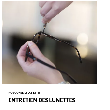
-
-
ENTRETIEN
L
DES
F
LUNETTES
D
L
NOS CONSEILS LUNETTES
ENTRETIEN DES LUNETTES