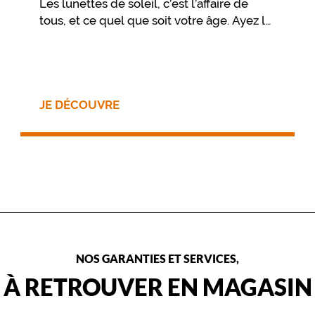
Les lunettes de soleil, c’est l’affaire de
tous, et ce quel que soit votre âge. Ayez le
réflexe de les emmener partout, car les
lunettes de soleil protègent vos yeux des
rayons ultraviolets du soleil.
JE DÉCOUVRE
NOS GARANTIES ET SERVICES,
À RETROUVER EN MAGASIN