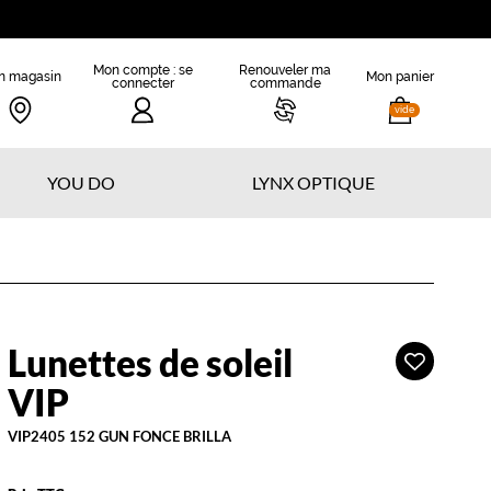
Mon compte : se
Renouveler ma
n magasin
Mon panier
connecter
commande
vide
YOU DO
LYNX OPTIQUE
Lunettes de soleil
Ajouter
IP
à
VIP
ma
liste
VIP2405 152 GUN FONCE BRILLA
d’envies