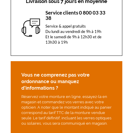
Livraison sous 7 jours en moyenne
Service clients 0 800 03 33
38
Service & appel gratuits
Du lundi au vendredi de 9h à 19h
Et le samedi de 9h à 12h30 et de
13h30 à 19h
Vous ne comprenez pas votre
ordonnance ou manquez
d’informations ?
Réservez votre monture en ligne, essayez-la en
magasin et commandez vos verres avec votre
opticien. A noter que le montant indiqué au panier
correspond au tarif TTC de la monture vendue
seule. Le tarif définitif, incluant les verres optiques
ou solaires, vous sera communiqué en magasin.