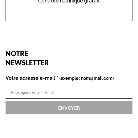
Contrôle technique gratuit
(Ce
NOTRE
champ
est
Name
NEWSLETTER
obligatoire)
Votre adresse e-mail
*
(exemple : nom@mail.com)
ENVOYER