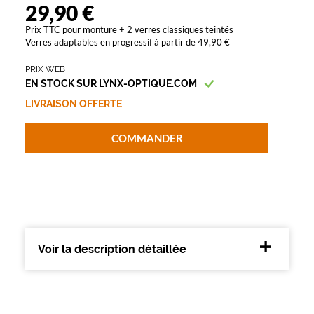
3
29,90 €
Polarisant
Prix TTC pour monture + 2 verres classiques teintés
Verres adaptables en progressif à partir de 49,90 €
Non
Type
PRIX WEB
de
EN STOCK SUR LYNX-OPTIQUE.COM
verres
compatibles
LIVRAISON OFFERTE
Progressifs
COMMANDER
Unifocaux
Type
de
montage
Cerclé
Matière
Voir la description détaillée
Plastique
Fournisseur
Codir
Marque