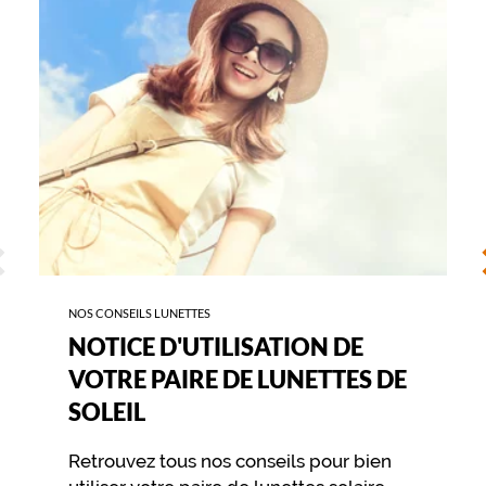
VOTRE
PAIRE
DE
LUNETTES
DE
SOLEIL
ÉCÉDENT
S
NOS CONSEILS LUNETTES
NOTICE D'UTILISATION DE
VOTRE PAIRE DE LUNETTES DE
SOLEIL
Retrouvez tous nos conseils pour bien