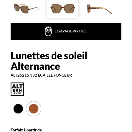
la
monture
Rectangle
Couleur
ESSAYAGE VIRTUEL
de
la
monture
Lunettes de soleil
Alternance
332
Alternance
Ecaille
Fonce
Br
ALT25215 332 ECAILLE FONCE BR
Couleur
du
verre
Brun
Indice
de
protection
Forfait à partir de