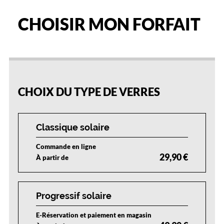
Alternance
CHOISIR MON FORFAIT
25
50
75
100
%
%
%
%
CHOIX DU TYPE DE VERRES
Classique solaire
Commande en ligne
29,90 €
À partir de
Progressif solaire
E-Réservation et paiement en magasin