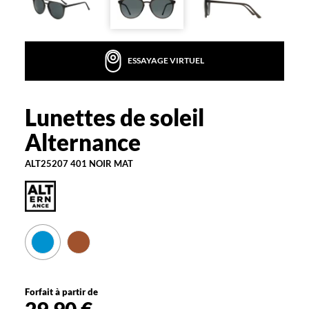
la
monture
Aviateur
ESSAYAGE VIRTUEL
Couleur
de
la
monture
Lunettes de soleil
Alternance
401
Alternance
Noir
Mat
ALT25207 401 NOIR MAT
Couleur
du
verre
Gris
Indice
de
protection
Forfait à partir de
3