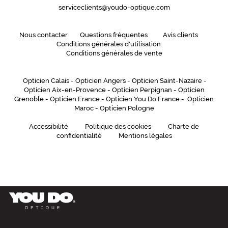
serviceclients@youdo-optique.com
Nous contacter
Questions fréquentes
Avis clients
Conditions générales d'utilisation
Conditions générales de vente
Opticien Calais
-
Opticien Angers
-
Opticien Saint-Nazaire
-
Opticien Aix-en-Provence
-
Opticien Perpignan
-
Opticien
Grenoble
-
Opticien France
-
Opticien You Do France
-
Opticien
Maroc
-
Opticien Pologne
Accessibilité
Politique des cookies
Charte de
confidentialité
Mentions légales