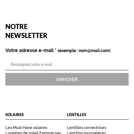
(Ce
NOTRE
champ
est
Name
NEWSLETTER
obligatoire)
Votre adresse e-mail
*
(exemple : nom@mail.com)
ENVOYER
SOLAIRES
LENTILLES
Les Must Have solaires
Lentilles correctrices
Lunettes de soleil Femme pas
Lentilles journalières