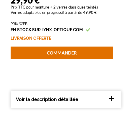
29,90 €
Polarisant
Prix TTC pour monture + 2 verres classiques teintés
Verres adaptables en progressif à partir de 49,90 €
Non
Type
PRIX WEB
de
EN STOCK SUR LYNX-OPTIQUE.COM
verres
compatibles
LIVRAISON OFFERTE
Progressifs
COMMANDER
Unifocaux
Type
de
montage
Cerclé
Matière
Voir la description détaillée
Plastique
Fournisseur
Codir
Marque
Alternance