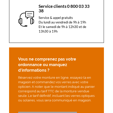
Service clients 0 800 03 33
38
Service & appel gratuits
Du lundi au vendredi de 9h à 19h
Et le samedi de 9h à 12h30 et de
13h30 à 19h
Vous ne comprenez pas votre
ordonnance ou manquez
d’informations ?
Réservez votre monture en ligne, essayez-la en
magasin et commandez vos verres avec votre
opticien. A noter que le montant indiqué au panier
correspond au tarif TTC de la monture vendue
seule. Le tarif définitif, incluant les verres optiques
ou solaires, vous sera communiqué en magasin.