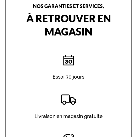
d
NOS GARANTIES ET SERVICES,
.
À RETROUVER EN
M
o
d
MAGASIN
è
l
e
t
e
n
d
a
Essai 30 jours
n
c
e
q
u
i
Livraison en magasin gratuite
i
r
a