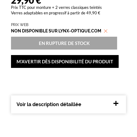
29,90 €
t
Prix TTC pour monture + 2 verres classiques teintés
a
Verres adaptables en progressif à partir de 49,90 €
l
l
PRIX WEB
o
NON DISPONIBLE SUR LYNX-OPTIQUE.COM
o
k
EN RUPTURE DE STOCK
n
o
i
M’AVERTIR DÈS DISPONIBILITÉ DU PRODUIT
r
d
e
l
a
m
a
Voir la description détaillée
r
q
u
e
A