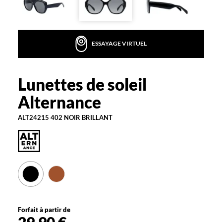
s
d
e
s
ESSAYAGE VIRTUEL
o
l
e
i
Lunettes de soleil
Alternance
l
Alternance
i
m
ALT24215 402 NOIR BRILLANT
p
o
s
a
n
t
e
a
u
t
Forfait à partir de
o