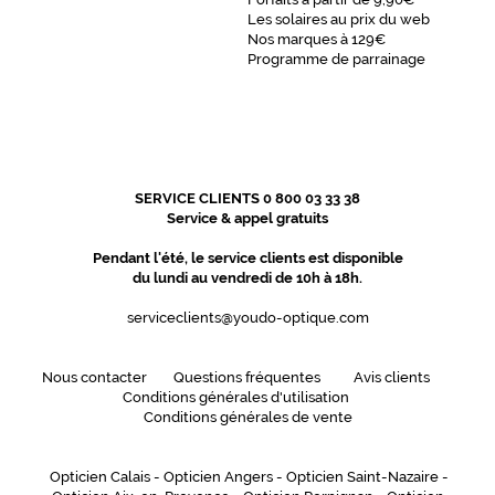
-
Les solaires au prix du web
Nos marques à 129€
l
Programme de parrainage
a
r
g
e
s
,
r
SERVICE CLIENTS 0 800 03 33 38
e
Service & appel gratuits
n
Pendant l'été, le service clients est disponible
f
du lundi au vendredi de 10h à 18h.
o
r
serviceclients@youdo-optique.com
c
e
s
Nous contacter
Questions fréquentes
Avis clients
o
Conditions générales d'utilisation
n
Conditions générales de vente
c
a
Opticien Calais
-
Opticien Angers
-
Opticien Saint-Nazaire
-
r