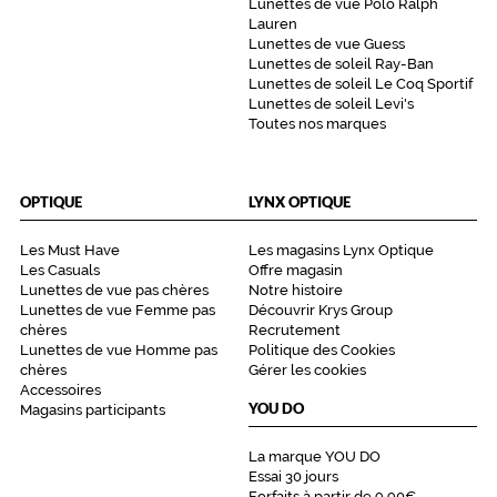
Lunettes de vue Polo Ralph
e
Lauren
d
Lunettes de vue Guess
e
Lunettes de soleil Ray-Ban
p
Lunettes de soleil Le Coq Sportif
a
Lunettes de soleil Levi's
r
Toutes nos marques
s
e
s
OPTIQUE
LYNX OPTIQUE
b
r
a
Les Must Have
Les magasins Lynx Optique
Les Casuals
Offre magasin
n
Lunettes de vue pas chères
Notre histoire
c
Lunettes de vue Femme pas
Découvrir Krys Group
h
chères
Recrutement
e
Lunettes de vue Homme pas
Politique des Cookies
s
chères
Gérer les cookies
u
Accessoires
l
YOU DO
Magasins participants
t
r
La marque YOU DO
a
Essai 30 jours
s
Forfaits à partir de 9,90€