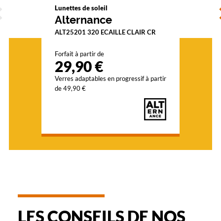
ÉCÉDENT
S
r
Lunettes de soleil
e
Alternance
s
ALT25201 320 ECAILLE CLAIR CR
n
o
Forfait à partir de
i
29,90 €
r
s
Verres adaptables en progressif à partir
p
de 49,90 €
o
u
r
s
'
a
c
c
o
r
d
e
LES CONSEILS DE NOS
r