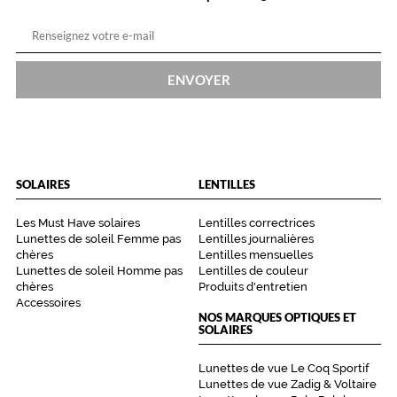
d
y
.
S
ENVOYER
a
s
i
l
h
o
SOLAIRES
LENTILLES
u
e
Les Must Have solaires
Lentilles correctrices
t
Lunettes de soleil Femme pas
Lentilles journalières
t
chères
Lentilles mensuelles
e
Lunettes de soleil Homme pas
Lentilles de couleur
,
chères
Produits d'entretien
m
Accessoires
a
NOS MARQUES OPTIQUES ET
SOLAIRES
r
q
u
Lunettes de vue Le Coq Sportif
é
Lunettes de vue Zadig & Voltaire