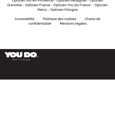
Opticien Aix-en-Provence
-
Opticien Perpignan
-
Opticien
a
Grenoble
-
Opticien France
-
Opticien You Do France
-
Opticien
c
Maroc
-
Opticien Pologne
t
è
Accessibilité
Politique des cookies
Charte de
r
confidentialité
Mentions légales
e
m
y
s
t
é
r
i
e
u
x
.
I
d
é
a
l