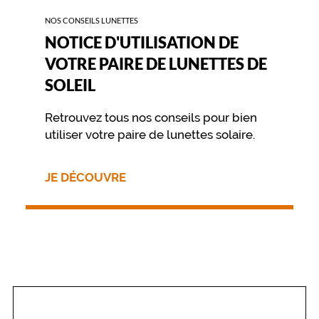
e
NOS CONSEILS LUNETTES
f
NOTICE D'UTILISATION DE
f
e
VOTRE PAIRE DE LUNETTES DE
t
SOLEIL
m
y
s
Retrouvez tous nos conseils pour bien
t
utiliser votre paire de lunettes solaire.
é
r
i
JE DÉCOUVRE
e
u
x
a
u
r
e
g
a
r