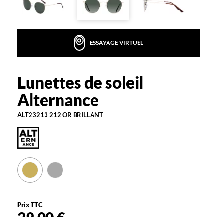
t
d
e
c
ESSAYAGE VIRTUEL
h
e
z
A
Lunettes de soleil
Alternance
l
Alternance
t
e
ALT23213 212 OR BRILLANT
r
n
a
n
c
e
e
n
m
é
Prix TTC
t