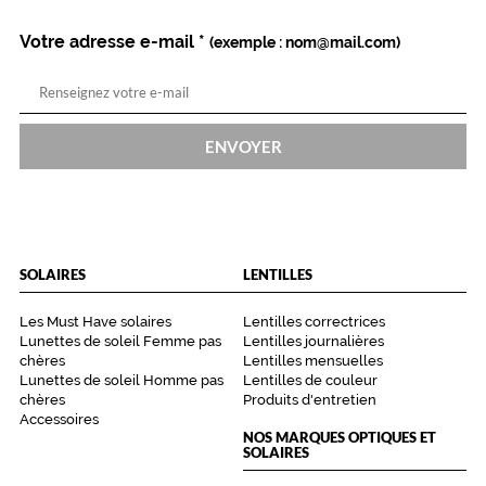
e
r
Votre adresse e-mail
*
(exemple : nom@mail.com)
r
e
s
v
e
ENVOYER
r
t
s
q
u
i
SOLAIRES
LENTILLES
a
j
Les Must Have solaires
Lentilles correctrices
o
Lunettes de soleil Femme pas
Lentilles journalières
u
chères
Lentilles mensuelles
t
Lunettes de soleil Homme pas
Lentilles de couleur
chères
Produits d'entretien
e
Accessoires
n
NOS MARQUES OPTIQUES ET
t
SOLAIRES
d