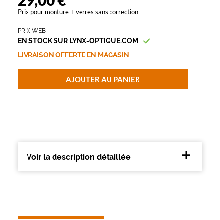
29,00 €
a
Prix pour monture + verres sans correction
l
f
PRIX WEB
e
EN STOCK SUR LYNX-OPTIQUE.COM
r
a
LIVRAISON OFFERTE EN MAGASIN
t
o
AJOUTER AU PANIER
u
j
o
u
r
s
l
?
Voir la description détaillée
u
n
a
n
i
m