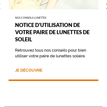
ÉCÉDENT
S
c
o
m
p
NOS CONSEILS LUNETTES
a
NOTICE D'UTILISATION DE
g
VOTRE PAIRE DE LUNETTES DE
n
e
SOLEIL
n
t
Retrouvez tous nos conseils pour bien
a
utiliser votre paire de lunettes solaire.
v
e
c
JE DÉCOUVRE
d
o
u
c
e
u
r
l