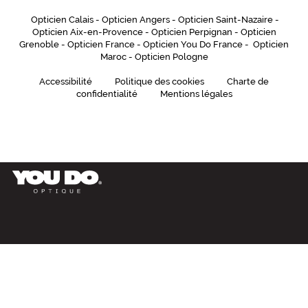
Opticien Calais
-
Opticien Angers
-
Opticien Saint-Nazaire
-
Ronde
Opticien Aix-en-Provence
-
Opticien Perpignan
-
Opticien
Couleur
Grenoble
-
Opticien France
-
Opticien You Do France
-
Opticien
de
Maroc
-
Opticien Pologne
la
monture
Accessibilité
Politique des cookies
Charte de
confidentialité
Mentions légales
212
Or
Brillant
Couleur
du
verre
G15
Indice
de
protection
3
Polarisant