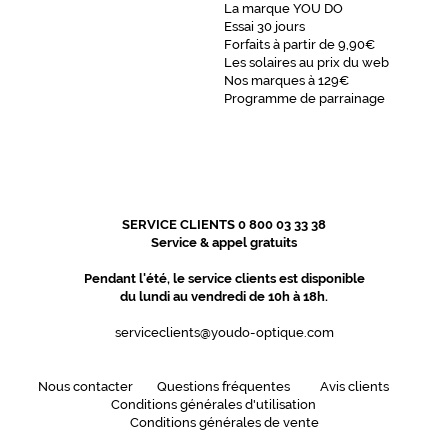
de
La marque YOU DO
la
Essai 30 jours
monture
Forfaits à partir de 9,90€
Les solaires au prix du web
Nos marques à 129€
Programme de parrainage
8 mm
5 mm
 mm
 mm
SERVICE CLIENTS 0 800 03 33 38
Service & appel gratuits
Détails
Pendant l'été, le service clients est disponible
techniques
du lundi au vendredi de 10h à 18h.
Genre
serviceclients@youdo-optique.com
Enfant
Forme
Nous contacter
Questions fréquentes
Avis clients
Conditions générales d'utilisation
de
Conditions générales de vente
la
monture