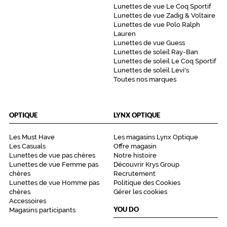
u
Lunettes de vue Le Coq Sportif
p
Lunettes de vue Zadig & Voltaire
e
Lunettes de vue Polo Ralph
p
Lauren
s
Lunettes de vue Guess
s
Lunettes de soleil Ray-Ban
Lunettes de soleil Le Coq Sportif
a
Lunettes de soleil Levi's
n
Toutes nos marques
s
e
n
f
OPTIQUE
LYNX OPTIQUE
a
i
Les Must Have
Les magasins Lynx Optique
r
Les Casuals
Offre magasin
e
Lunettes de vue pas chères
Notre histoire
t
Lunettes de vue Femme pas
Découvrir Krys Group
r
chères
Recrutement
Lunettes de vue Homme pas
Politique des Cookies
o
chères
Gérer les cookies
p
Accessoires
.
YOU DO
Magasins participants
Dimensions