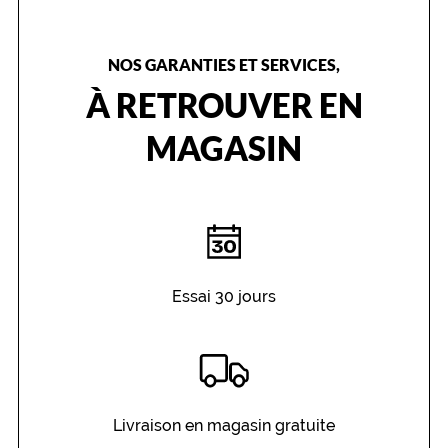
a
c
o
NOS GARANTIES ET SERVICES,
u
l
À RETROUVER EN
e
u
MAGASIN
r
d
e
c
e
t
t
e
Essai 30 jours
p
a
i
r
e
.
Livraison en magasin gratuite
L
a