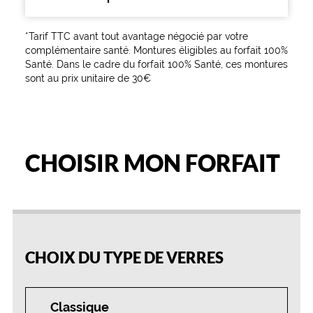
r
m
o
*Tarif TTC avant tout avantage négocié par votre
n
complémentaire santé. Montures éligibles au forfait 100%
t
Santé. Dans le cadre du forfait 100% Santé, ces montures
u
sont au prix unitaire de 30€
r
e
c
e
r
CHOISIR MON FORFAIT
c
l
é
e
e
25
50
75
100
n
%
%
%
%
o
r
CHOIX DU TYPE DE VERRES
b
r
i
Classique
l