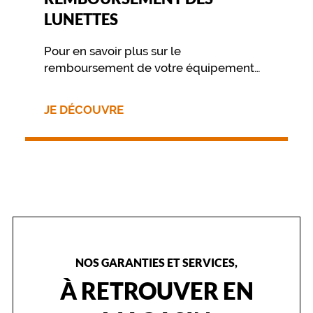
l
LUNETTES
l
e
a
Pour en savoir plus sur le
p
remboursement de votre équipement
a
nous vous invitons à contacter
i
directement votre mutuelle.
s
JE DÉCOUVRE
a
n
t
e
e
t
u
n
s
t
y
NOS GARANTIES ET SERVICES,
l
À RETROUVER EN
e
u
n