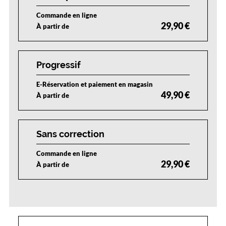
l
Commande en ligne
a
29,90 €
À partir de
n
t
é
v
Progressif
o
q
E-Réservation et paiement en magasin
u
49,90 €
À partir de
e
l
'
é
Sans correction
l
é
Commande en ligne
g
29,90 €
À partir de
a
n
c
e
e
t