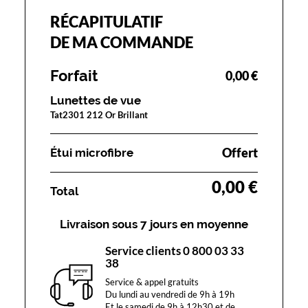
l
'
RÉCAPITULATIF
a
DE MA COMMANDE
s
s
Forfait
u
0,00 €
r
Lunettes de vue
a
n
Tat2301 212 Or Brillant
c
e
Offert
Étui microfibre
f
é
0,00 €
m
Total
i
n
Livraison sous 7 jours en moyenne
i
n
Service clients 0 800 03 33
e
38
.
D
Service & appel gratuits
o
Du lundi au vendredi de 9h à 19h
t
Et le samedi de 9h à 12h30 et de