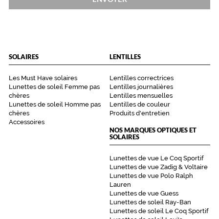
verres
compatibles
Progressifs
Unifocaux
Type
SOLAIRES
LENTILLES
de
montage
Les Must Have solaires
Lentilles correctrices
Lunettes de soleil Femme pas
Lentilles journalières
Cerclé
chères
Lentilles mensuelles
Matière
Lunettes de soleil Homme pas
Lentilles de couleur
chères
Produits d'entretien
Accessoires
Métal
NOS MARQUES OPTIQUES ET
Fournisseur
SOLAIRES
Codir
Lunettes de vue Le Coq Sportif
Marque
Lunettes de vue Zadig & Voltaire
têtes
Lunettes de vue Polo Ralph
à
Lauren
TETES
Lunettes de vue Guess
Lunettes de soleil Ray-Ban
Lunettes de soleil Le Coq Sportif