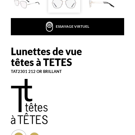
o
n
f
o
ESSAYAGE VIRTUEL
r
t
e
t
Lunettes de vue
têtes
d
à
têtes à TETES
e
TETES
l
TAT2301 212 OR BRILLANT
u
x
e
a
v
e
c
l
e
s
l