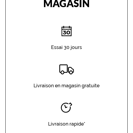
MAGASIN
i
q
u
e
.
Dimensions
de
Essai 30 jours
la
monture
8 mm
0 mm
Livraison en magasin gratuite
 mm
 mm
Détails
Livraison rapide*
techniques