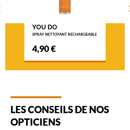
p
ÉCÉDENT
S
t
i
q
u
YOU DO
e
SPRAY NETTOYANT RECHARGEABLE
s
p
4,90 €
o
u
r
f
e
m
m
e
v
o
u
LES CONSEILS DE NOS
s
o
OPTICIENS
f
f