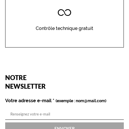
Genre
Femme
Forme
Contrôle technique gratuit
de
la
monture
Papillonnante
Couleur
de
la
(Ce
monture
NOTRE
champ
est
Name
NEWSLETTER
212
obligatoire)
Or
Brillant
Votre adresse e-mail
*
(exemple : nom@mail.com)
Polarisant
Non
Type
de
ENVOYER