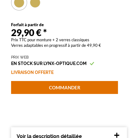
u
n
e
t
Forfait à partir de
t
29,90 €
*
e
Prix TTC pour monture + 2 verres classiques
s
Verres adaptables en progressif à partir de 49,90 €
T
ê
PRIX WEB
t
EN STOCK SUR LYNX-OPTIQUE.COM
e
s
LIVRAISON OFFERTE
à
t
COMMANDER
ê
t
e
s
.
L
e
u
Voir la description détaillée