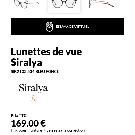
g
a
n
c
ESSAYAGE VIRTUEL
e
a
v
e
Lunettes de vue
Siralya
c
Siralya
c
e
SIR2103 534 BLEU FONCE
t
t
e
m
o
n
t
u
Prix TTC
r
169,00 €
e
Prix pour monture + verres sans correction
.