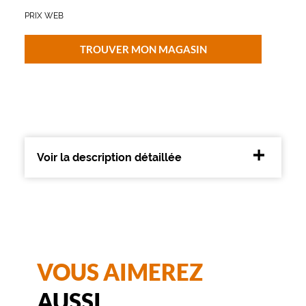
Dimensions
PRIX WEB
de
la
TROUVER MON MAGASIN
monture
5 mm
0 mm
Voir la description détaillée
 mm
 mm
Détails
techniques
Genre
VOUS AIMEREZ
Femme
Forme
AUSSI
de