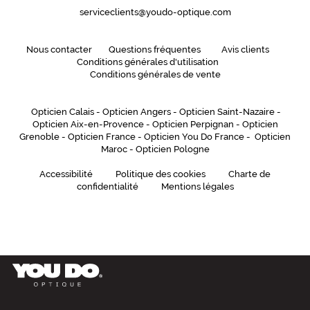
serviceclients@youdo-optique.com
Nous contacter
Questions fréquentes
Avis clients
Conditions générales d'utilisation
Conditions générales de vente
Opticien Calais
-
Opticien Angers
-
Opticien Saint-Nazaire
-
Opticien Aix-en-Provence
-
Opticien Perpignan
-
Opticien
Grenoble
-
Opticien France
-
Opticien You Do France
-
Opticien
Maroc
-
Opticien Pologne
Accessibilité
Politique des cookies
Charte de
confidentialité
Mentions légales