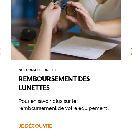
ÉCÉDENT
S
NOS CONSEILS LUNETTES
REMBOURSEMENT DES
LUNETTES
Pour en savoir plus sur le
remboursement de votre équipement
nous vous invitons à contacter
directement votre mutuelle.
JE DÉCOUVRE