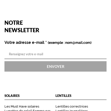
(Ce
NOTRE
champ
est
Name
NEWSLETTER
obligatoire)
Votre adresse e-mail
*
(exemple : nom@mail.com)
ENVOYER
SOLAIRES
LENTILLES
Les Must Have solaires
Lentilles correctrices
Lunettes de soleil Femme pas
Lentilles journalières