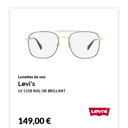
e
m
e
n
t
l
a
r
e
c
h
e
r
c
h
e
Lunettes de vue
e
Levi's
t
r
LV 1108 RHL OR BRILLANT
e
c
h
a
r
149,00 €
g
e