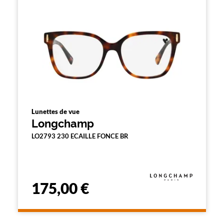
n
d
'
u
n
f
i
l
t
r
e
l
a
Lunettes de vue
n
Longchamp
c
e
LO2793 230 ECAILLE FONCE BR
a
u
t
o
m
175,00 €
a
t
i
q
u