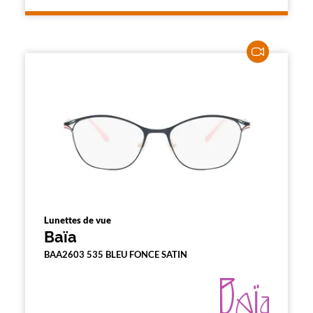
l
a
p
a
g
e
Lunettes de vue
Baïa
BAA2603 535 BLEU FONCE SATIN