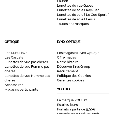
Lauren
Lunettes de vue Guess
Lunettes de soleil Ray-Ban
Lunettes de soleil Le Coq Sportif
Lunettes de soleil Levi's
Toutes nos marques
OPTIQUE
LYNX OPTIQUE
Les Must Have
Les magasins Lynx Optique
Les Casuals
Offre magasin
Lunettes de vue pas chères
Notre histoire
Lunettes de vue Femme pas
Découvrir Krys Group
chères
Recrutement
Lunettes de vue Homme pas
Politique des Cookies
chères
Gérer les cookies
Accessoires
YOU DO
Magasins participants
La marque YOU DO
Essai 30 jours
Forfaits à partir de 9,90€
Les solaires au prix du web