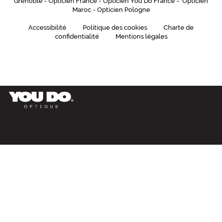
Grenoble
-
Opticien France
-
Opticien You Do France
-
Opticien
Maroc
-
Opticien Pologne
Accessibilité
Politique des cookies
Charte de
confidentialité
Mentions légales