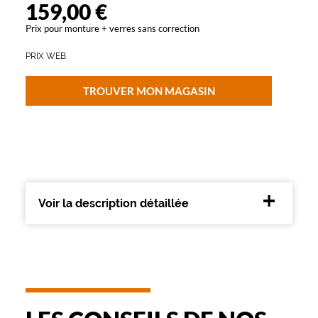
Type
159,00 €
de
Prix pour monture + verres sans correction
montage
PRIX WEB
Cerclé
Matière
TROUVER MON MAGASIN
Autre
Fournisseur
Safilo
France
Sarl
Marque
Voir la description détaillée
Levi's