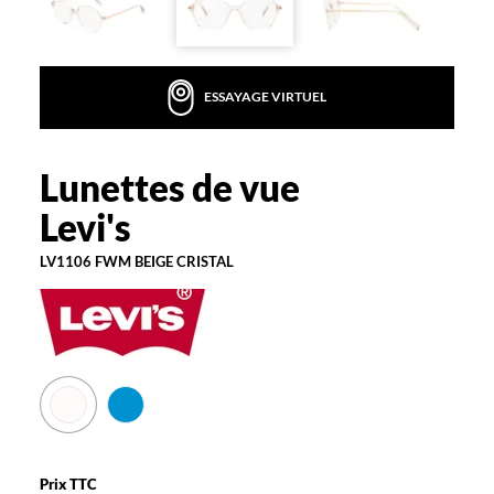
la
monture
Ronde
ESSAYAGE VIRTUEL
Couleur
de
la
monture
Lunettes de vue
Levi's
Fwm
Levi's
Beige
Cristal
LV1106 FWM BEIGE CRISTAL
Polarisant
Non
Type
de
verres
compatibles
Progressifs
Unifocaux
Prix TTC