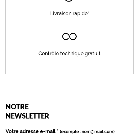
Livraison rapide*
Contrôle technique gratuit
(Ce
NOTRE
champ
est
Name
NEWSLETTER
obligatoire)
Votre adresse e-mail
*
(exemple : nom@mail.com)