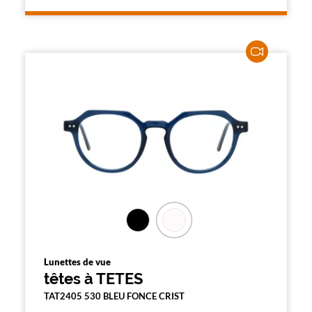
l
a
p
a
g
e
Lunettes de vue
têtes à TETES
TAT2405 530 BLEU FONCE CRIST