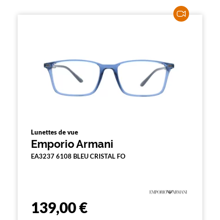
e
m
e
n
t
l
a
r
e
c
h
e
r
c
h
e
Lunettes de vue
e
Emporio Armani
t
r
EA3237 6108 BLEU CRISTAL FO
e
c
h
a
r
139,00 €
g
e