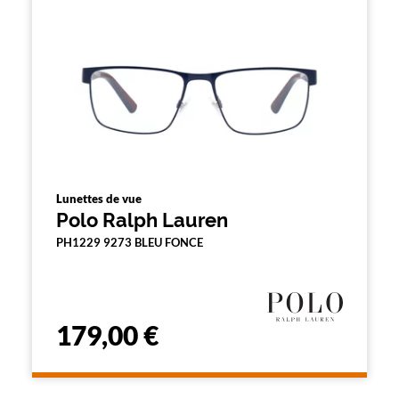
n
d
'
u
n
f
i
l
t
r
e
l
a
Lunettes de vue
n
Polo Ralph Lauren
c
e
PH1229 9273 BLEU FONCE
a
u
t
o
m
179,00 €
a
t
i
q
u