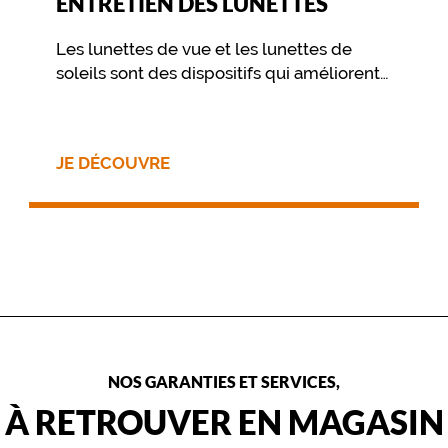
ENTRETIEN DES LUNETTES
Les lunettes de vue et les lunettes de
soleils sont des dispositifs qui améliorent
votre vue et vous procurent un confort
visuel. Pour préserver ce confort dans le
temps, il est essentiel de prendre soin de
JE DÉCOUVRE
ses lunettes au travers de quelques
gestes simples, et d’un nettoyage
approprié.
NOS GARANTIES ET SERVICES,
À RETROUVER EN MAGASIN