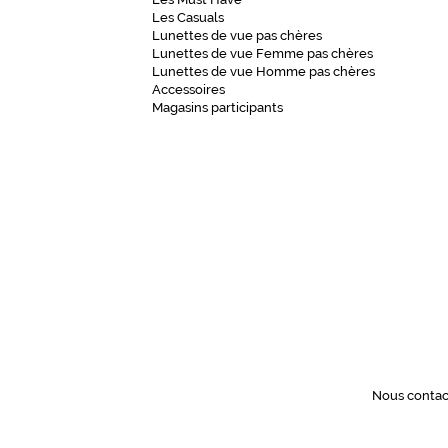
e
Les Casuals
m
Lunettes de vue pas chères
Lunettes de vue Femme pas chères
ê
Lunettes de vue Homme pas chères
m
Accessoires
e
Magasins participants
u
n
p
e
t
i
t
d
é
t
a
i
l
Nous contac
i
m