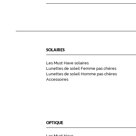
o
n
s
t
a
n
c
SOLAIRES
e
s
Les Must Have solaires
!
Lunettes de soleil Femme pas chères
E
Lunettes de soleil Homme pas chères
l
Accessoires
l
e
a
t
o
u
OPTIQUE
t
d
Les Must Have