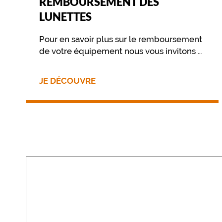
REMBOURSEMENT DES
e
LUNETTES
l
a
Pour en savoir plus sur le remboursement
v
o
de votre équipement nous vous invitons à
u
contacter directement votre mutuelle.
s
JE DÉCOUVRE
p
e
r
m
e
t
d
o
n
c
d
e
r