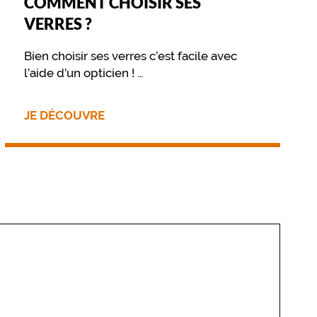
COMMENT CHOISIR SES
VERRES ?
Bien choisir ses verres c’est facile avec
l’aide d’un opticien !
Retrouvez sur cette page les différentes
options disponibles pour vos verres
JE DÉCOUVRE
optiques ou solaires.