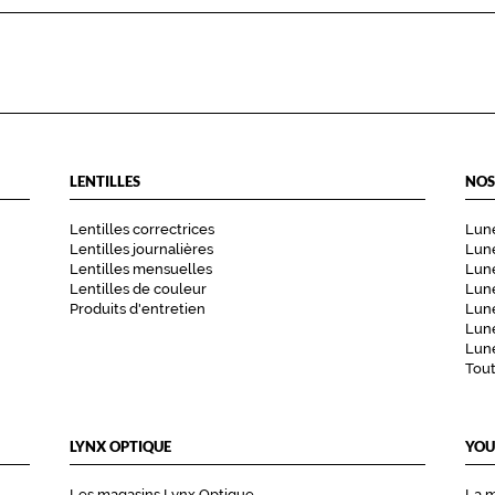
LENTILLES
NOS
Lentilles correctrices
Lune
Lentilles journalières
Lune
Lentilles mensuelles
Lune
Lentilles de couleur
Lun
Produits d'entretien
Lune
Lune
Lune
Tou
LYNX OPTIQUE
YOU
Les magasins Lynx Optique
La 