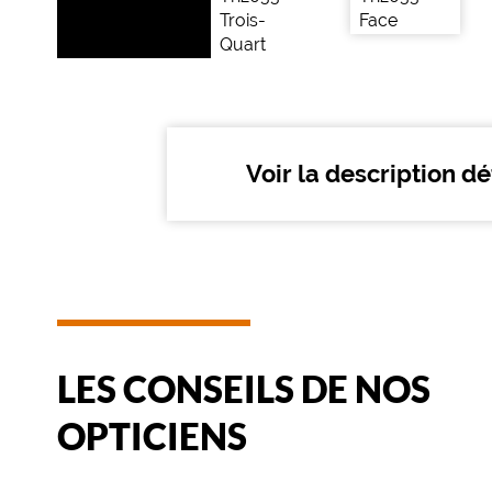
s
s
i
e
u
r
s
Voir la description dé
!
O
u
i
,
e
l
l
e
LES CONSEILS DE NOS
e
s
OPTICIENS
t
c