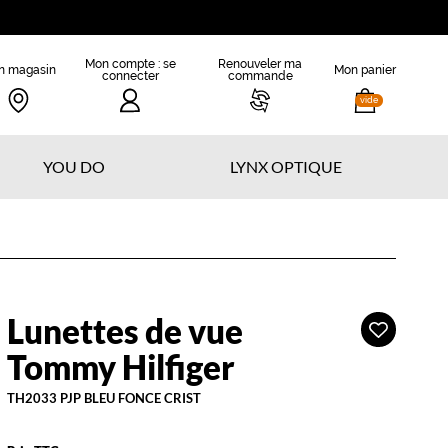
Mon compte : se
Renouveler ma
n magasin
Mon panier
connecter
commande
vide
YOU DO
LYNX OPTIQUE
Lunettes de vue
Ajouter
Tommy
à
ilfiger
Tommy Hilfiger
ma
liste
TH2033 PJP BLEU FONCE CRIST
d’envies