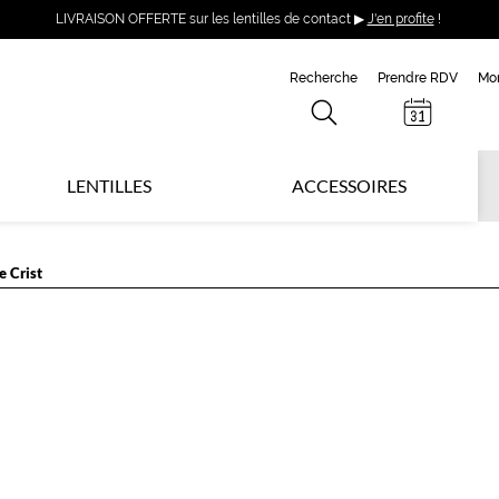
LIVRAISON OFFERTE sur les lentilles de contact ▶
J'en profite
!
Recherche
Prendre RDV
Mo
LENTILLES
ACCESSOIRES
 Crist
H