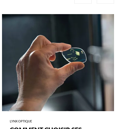
-
COMMENT
CHOISIR
SES
VERRES
?
LYNX OPTIQUE