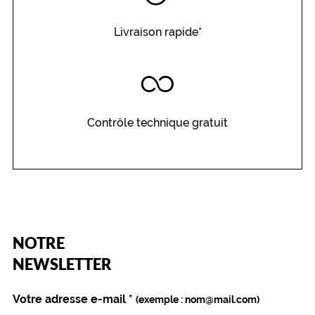
Livraison rapide*
Contrôle technique gratuit
(Ce
NOTRE
champ
est
Name
NEWSLETTER
obligatoire)
Votre adresse e-mail
*
(exemple : nom@mail.com)