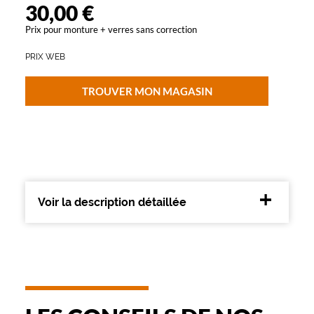
30,00 €
Plastique
Prix pour monture + verres sans correction
Fournisseur
PRIX WEB
Codir
Marque
Alternance
TROUVER MON MAGASIN
Voir la description détaillée