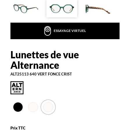
la
monture
Carré
Couleur
ESSAYAGE VIRTUEL
de
la
monture
Lunettes de vue
Alternance
640
Alternance
Vert
Fonce
Crist
ALT25113 640 VERT FONCE CRIST
Polarisant
Non
Type
de
montage
Cerclé
Matière
Prix TTC