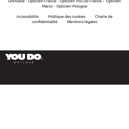
Grenoble
-
Opticien France
-
Opticien You Do France
-
Opticien
Maroc
-
Opticien Pologne
Accessibilité
Politique des cookies
Charte de
confidentialité
Mentions légales