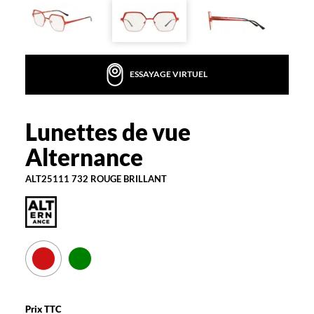
la
monture
Carré
Couleur
ESSAYAGE VIRTUEL
de
la
monture
Lunettes de vue
Alternance
732
Alternance
Rouge
Brillant
Polarisant
ALT25111 732 ROUGE BRILLANT
Non
Type
de
montage
Cerclé
Matière
Prix TTC