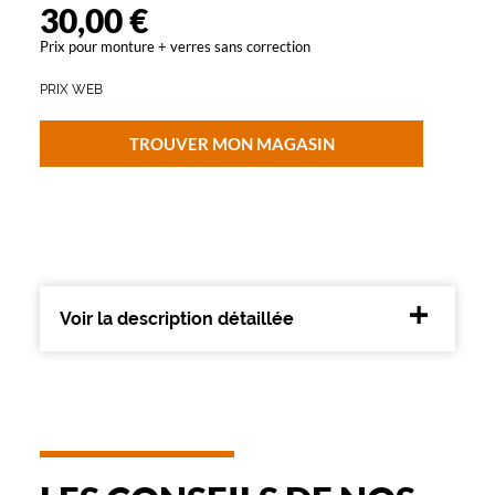
Métal
30,00 €
Fournisseur
Prix pour monture + verres sans correction
Codir
PRIX WEB
Marque
Alternance
TROUVER MON MAGASIN
Voir la description détaillée