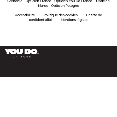
Grenoble
-
Opticien France
-
Opticien You Do France
-
Opticien
Maroc
-
Opticien Pologne
Accessibilité
Politique des cookies
Charte de
confidentialité
Mentions légales