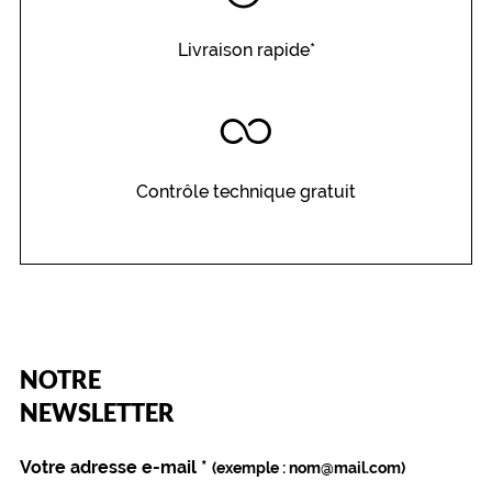
Livraison rapide*
Contrôle technique gratuit
(Ce
NOTRE
champ
est
Name
NEWSLETTER
obligatoire)
Votre adresse e-mail
*
(exemple : nom@mail.com)