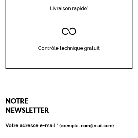
.
Livraison rapide*
D
e
c
o
u
l
Contrôle technique gratuit
e
u
r
r
o
s
e
s
a
(Ce
NOTRE
champ
u
est
Name
NEWSLETTER
m
obligatoire)
o
n
Votre adresse e-mail
*
(exemple : nom@mail.com)
,
e