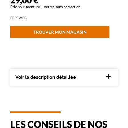
29,00 €
t
Prix pour monture + verres sans correction
e
p
PRIX WEB
a
i
r
TROUVER MON MAGASIN
e
d
'
o
p
t
i
Voir la description détaillée
q
u
e
s
A
l
t
e
LES CONSEILS DE NOS
r