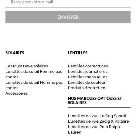
l
l
e
ENVOYER
a
j
o
u
t
e
SOLAIRES
LENTILLES
r
a
Les Must Have solaires
Lentilles correctrices
u
Lunettes de soleil Femme pas
Lentilles journalières
n
chères
Lentilles mensuelles
e
Lunettes de soleil Homme pas
Lentilles de couleur
t
chères
Produits d'entretien
Accessoires
o
NOS MARQUES OPTIQUES ET
u
SOLAIRES
c
h
Lunettes de vue Le Coq Sportif
e
Lunettes de vue Zadig & Voltaire
d
Lunettes de vue Polo Ralph
e
Lauren