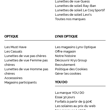
f
Lunettes de vue Guess
é
Lunettes de soleil Ray-Ban
m
Lunettes de soleil Le Coq Sportif
Lunettes de soleil Levi's
i
Toutes nos marques
n
i
t
é
OPTIQUE
LYNX OPTIQUE
e
t
Les Must Have
Les magasins Lynx Optique
d
Les Casuals
Offre magasin
e
Lunettes de vue pas chères
Notre histoire
c
Lunettes de vue Femme pas
Découvrir Krys Group
o
chères
Recrutement
u
Lunettes de vue Homme pas
Politique des Cookies
chères
Gérer les cookies
l
Accessoires
e
YOU DO
Magasins participants
u
r
La marque YOU DO
à
Essai 30 jours
v
Forfaits à partir de 9,90€
o
Les solaires au prix du web
t