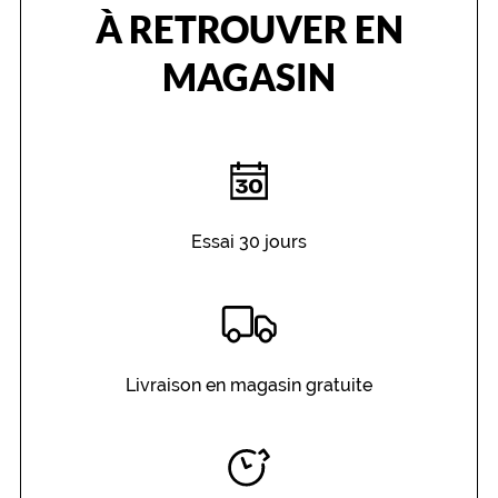
e
À RETROUVER EN
s
e
MAGASIN
t
d
e
s
c
o
u
r
Essai 30 jours
b
e
s
é
l
é
Livraison en magasin gratuite
g
a
n
t
e
s