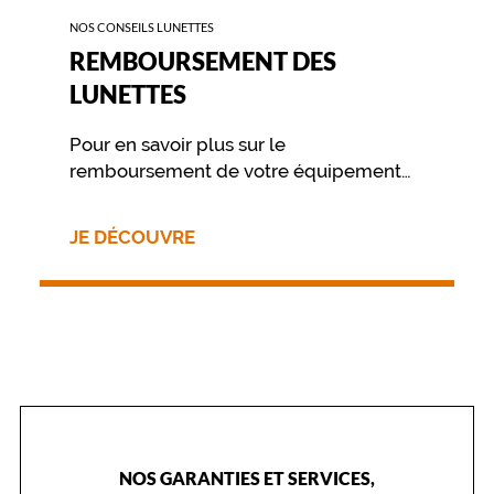
e
NOS CONSEILS LUNETTES
q
REMBOURSEMENT DES
u
i
LUNETTES
a
l
Pour en savoir plus sur le
l
remboursement de votre équipement
i
e
nous vous invitons à contacter
d
directement votre mutuelle.
JE DÉCOUVRE
e
s
l
i
g
n
e
s
n
e
t
NOS GARANTIES ET SERVICES,
t