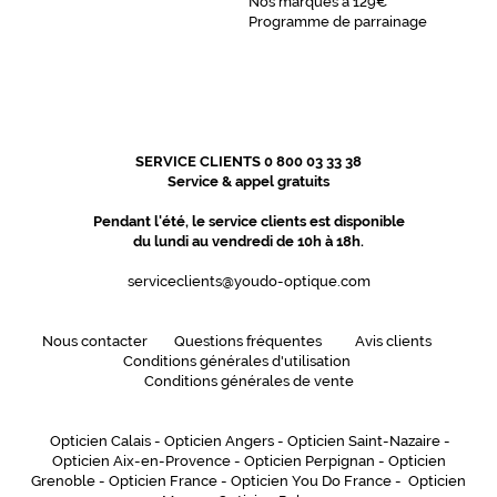
Nos marques à 129€
r
Programme de parrainage
e
r
e
g
a
r
SERVICE CLIENTS 0 800 03 33 38
d
Service & appel gratuits
.
M
Pendant l'été, le service clients est disponible
o
du lundi au vendredi de 10h à 18h.
n
t
serviceclients@youdo-optique.com
u
r
Nous contacter
Questions fréquentes
Avis clients
e
Conditions générales d'utilisation
i
Conditions générales de vente
d
é
a
Opticien Calais
-
Opticien Angers
-
Opticien Saint-Nazaire
-
l
Opticien Aix-en-Provence
-
Opticien Perpignan
-
Opticien
e
Grenoble
-
Opticien France
-
Opticien You Do France
-
Opticien