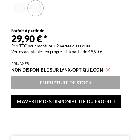
Unifocaux
Type
de
montage
Forfait à partir de
Cerclé
29,90 €
*
Matière
Prix TTC pour monture + 2 verres classiques
Verres adaptables en progressif à partir de 49,90 €
Plastique
Fournisseur
PRIX WEB
NON DISPONIBLE SUR LYNX-OPTIQUE.COM
Codir
Marque
EN RUPTURE DE STOCK
têtes
à
TETES
M’AVERTIR DÈS DISPONIBILITÉ DU PRODUIT