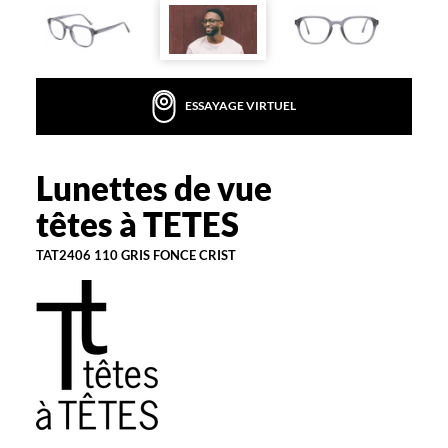
la
monture
Rectangle
Couleur
ESSAYAGE VIRTUEL
de
la
monture
Lunettes de vue
têtes
110
à
têtes à TETES
Gris
TETES
Fonce
Crist
TAT2406 110 GRIS FONCE CRIST
Polarisant
Non
Type
de
verres
compatibles
Progressifs