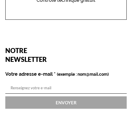
Contrôle technique gratuit
(Ce
NOTRE
champ
est
Name
NEWSLETTER
obligatoire)
Votre adresse e-mail
*
(exemple : nom@mail.com)
ENVOYER