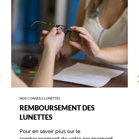
DES
LUNETTES
ÉCÉDENT
S
NOS CONSEILS LUNETTES
REMBOURSEMENT DES
LUNETTES
Pour en savoir plus sur le
remboursement de votre équipement