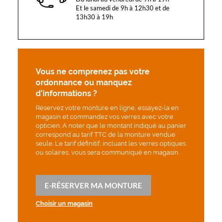
Et le samedi de 9h à 12h30 et de
13h30 à 19h
Vous ne comprenez pas votre
ordonnance ou manquez
d’informations ?
Réservez votre monture en ligne, essayez-la en
magasin et commandez vos verres avec votre
opticien. A noter que le montant indiqué au panier
correspond au tarif TTC de la monture vendue
seule. Le tarif définitif, incluant les verres optiques
ou solaires, vous sera communiqué en magasin.
E-RÉSERVER MA MONTURE
Choisir un magasin