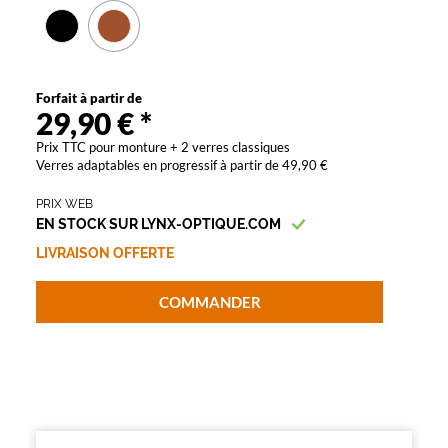
Unifocaux
Type
de
montage
Forfait à partir de
Cerclé
29,90 €
*
Matière
Prix TTC pour monture + 2 verres classiques
Verres adaptables en progressif à partir de 49,90 €
Plastique
Fournisseur
PRIX WEB
EN STOCK SUR LYNX-OPTIQUE.COM
Codir
Marque
LIVRAISON OFFERTE
têtes
à
COMMANDER
TETES