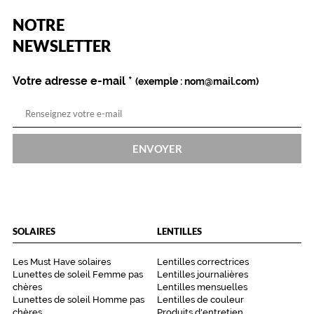
(Ce
NOTRE
champ
est
Name
NEWSLETTER
obligatoire)
Votre adresse e-mail
*
(exemple : nom@mail.com)
ENVOYER
SOLAIRES
LENTILLES
Les Must Have solaires
Lentilles correctrices
Lunettes de soleil Femme pas
Lentilles journalières
chères
Lentilles mensuelles
Lunettes de soleil Homme pas
Lentilles de couleur
chères
Produits d'entretien