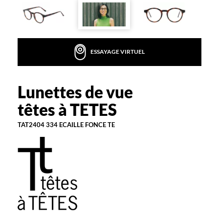
la
monture
Pantos
Couleur
ESSAYAGE VIRTUEL
de
la
monture
Lunettes de vue
têtes
334
à
têtes à TETES
Ecaille
TETES
Fonce
Te
TAT2404 334 ECAILLE FONCE TE
Polarisant
Non
Type
de
verres
compatibles
Progressifs