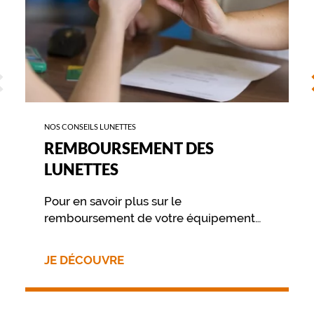
ÉCÉDENT
S
NOS CONSEILS LUNETTES
REMBOURSEMENT DES
LUNETTES
Pour en savoir plus sur le
remboursement de votre équipement
nous vous invitons à contacter
directement votre mutuelle.
JE DÉCOUVRE