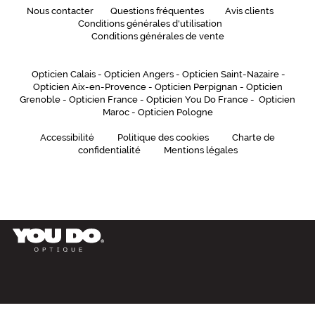
Nous contacter
Questions fréquentes
Avis clients
Conditions générales d'utilisation
Conditions générales de vente
Opticien Calais
-
Opticien Angers
-
Opticien Saint-Nazaire
-
Opticien Aix-en-Provence
-
Opticien Perpignan
-
Opticien
Grenoble
-
Opticien France
-
Opticien You Do France
-
Opticien
Maroc
-
Opticien Pologne
Accessibilité
Politique des cookies
Charte de
confidentialité
Mentions légales