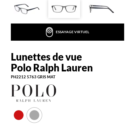
Homme
Forme
de
la
monture
ESSAYAGE VIRTUEL
Rectangle
Couleur
de
Lunettes de vue
Polo
la
Ralph
monture
Polo Ralph Lauren
Lauren
5763
PH2212 5763 GRIS MAT
Gris
Mat
Polarisant
Non
Type
de
verres
compatibles