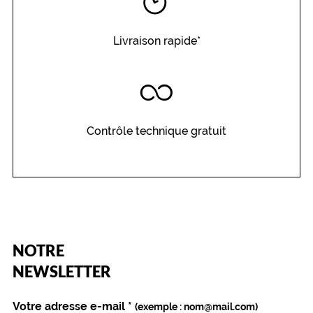
Livraison rapide*
Contrôle technique gratuit
(Ce
NOTRE
champ
est
Name
NEWSLETTER
obligatoire)
Votre adresse e-mail
*
(exemple : nom@mail.com)