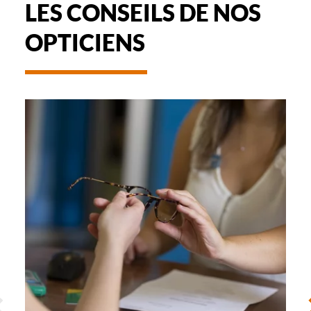
LES CONSEILS DE NOS
OPTICIENS
-
REMBOURSEMENT
DES
LUNETTES
ÉCÉDENT
S