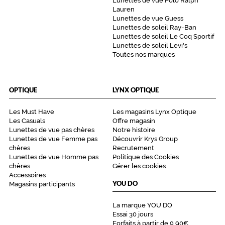
Lunettes de vue Polo Ralph
Lauren
Lunettes de vue Guess
Lunettes de soleil Ray-Ban
Lunettes de soleil Le Coq Sportif
Lunettes de soleil Levi's
Toutes nos marques
OPTIQUE
LYNX OPTIQUE
Les Must Have
Les magasins Lynx Optique
Les Casuals
Offre magasin
Lunettes de vue pas chères
Notre histoire
Lunettes de vue Femme pas
Découvrir Krys Group
chères
Recrutement
Lunettes de vue Homme pas
Politique des Cookies
chères
Gérer les cookies
Accessoires
YOU DO
Magasins participants
La marque YOU DO
Essai 30 jours
Forfaits à partir de 9,90€