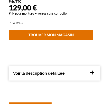
Prix TTC
Progressifs
129,00 €
Unifocaux
Prix pour monture + verres sans correction
Type
de
PRIX WEB
montage
Cerclé
TROUVER MON MAGASIN
Matière
Plastique
Fournisseur
Luxottica
Marque
Polo
Voir la description détaillée
Ralph
Lauren