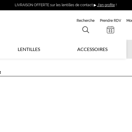
LIVRAISON OFFERTE sur les lentilles de contact ▶
J'en profite
!
Recherche
Prendre RDV
Mo
LENTILLES
ACCESSOIRES
t
L
C
S