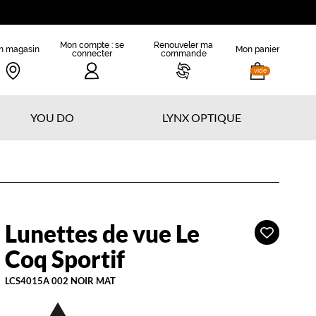
Mon compte : se
Renouveler ma
n magasin
Mon panier
connecter
commande
vide
YOU DO
LYNX OPTIQUE
Lunettes de vue Le
Ajouter
e
à
oq
Coq Sportif
ma
portif
liste
LCS4015A 002 NOIR MAT
d’envies