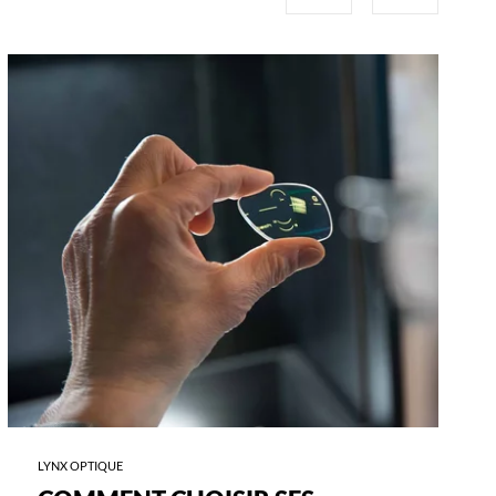
-
COMMENT
CHOISIR
SES
VERRES
?
LYNX OPTIQUE