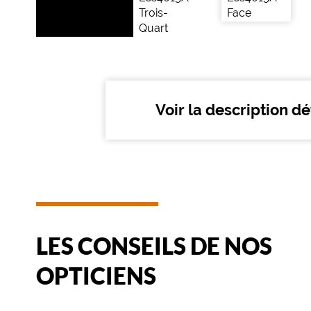
t
a
n
g
u
l
a
Voir la description dé
i
r
e
,
L
e
C
o
q
LES CONSEILS DE NOS
S
p
OPTICIENS
o
r