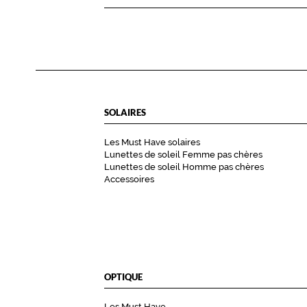
la
monture
38.4 mm
55 mm
16 mm
0 mm
Détails
SOLAIRES
techniques
Les Must Have solaires
Genre
Lunettes de soleil Femme pas chères
Lunettes de soleil Homme pas chères
Homme
Accessoires
Couleur
de
la
monture
002
OPTIQUE
Noir
Mat
Les Must Have