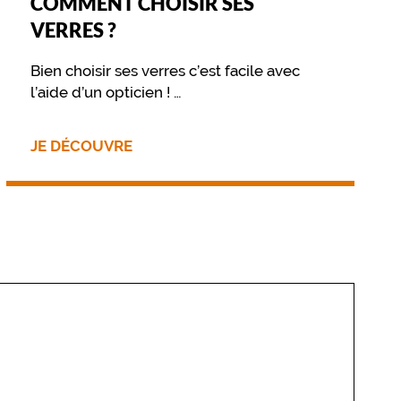
COMMENT CHOISIR SES
VERRES ?
Bien choisir ses verres c’est facile avec
l’aide d’un opticien !
Retrouvez sur cette page les différentes
options disponibles pour vos verres
JE DÉCOUVRE
optiques ou solaires.