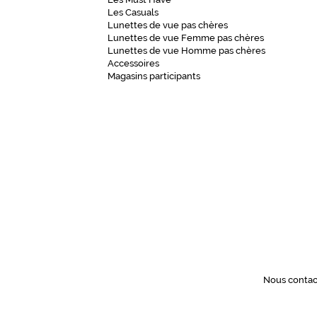
Polarisant
Les Casuals
Lunettes de vue pas chères
Non
Lunettes de vue Femme pas chères
Type
Lunettes de vue Homme pas chères
Accessoires
de
Magasins participants
verres
compatibles
Unifocaux
Type
de
montage
Cerclé
Matière
Métal
Fournisseur
Nous contac
Codir
Marque