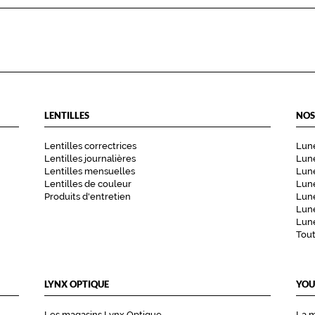
LENTILLES
NOS
Lentilles correctrices
Lune
Lentilles journalières
Lune
Lentilles mensuelles
Lune
Lentilles de couleur
Lun
Produits d'entretien
Lune
Lune
Lune
Tou
LYNX OPTIQUE
YOU
Les magasins Lynx Optique
La 