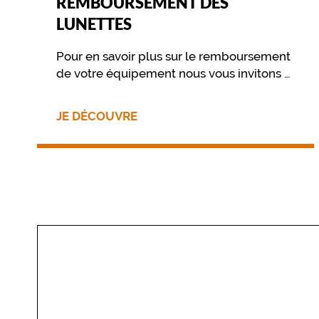
REMBOURSEMENT DES
e
LUNETTES
t
t
Pour en savoir plus sur le remboursement
e
s
de votre équipement nous vous invitons à
d
contacter directement votre mutuelle.
e
JE DÉCOUVRE
v
u
e
p
o
u
r
h
o
m
m
e
é