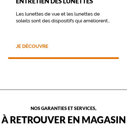
ENTRETIEN DES LUNETTES
Les lunettes de vue et les lunettes de
soleils sont des dispositifs qui améliorent
votre vue et vous procurent un confort
visuel. Pour préserver ce confort dans le
temps, il est essentiel de prendre soin de
JE DÉCOUVRE
ses lunettes au travers de quelques
gestes simples, et d’un nettoyage
approprié.
NOS GARANTIES ET SERVICES,
À RETROUVER EN MAGASIN