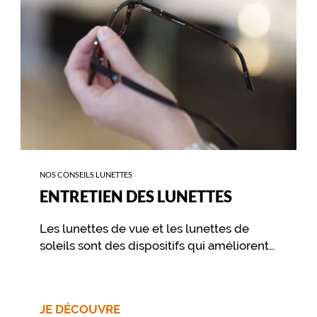
NOS CONSEILS LUNETTES
ENTRETIEN DES LUNETTES
Les lunettes de vue et les lunettes de
soleils sont des dispositifs qui améliorent
votre vue et vous procurent un confort
visuel. Pour préserver ce confort dans le
temps, il est essentiel de prendre soin de
JE DÉCOUVRE
ses lunettes au travers de quelques