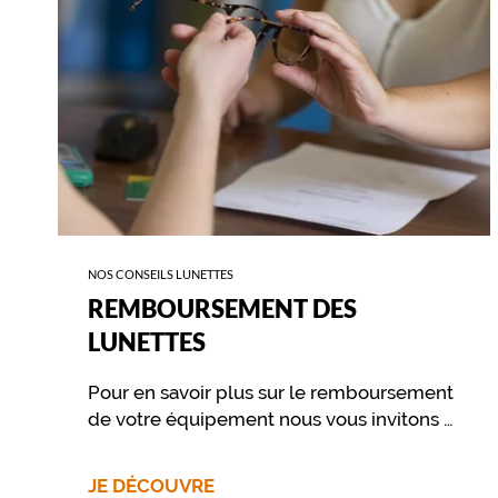
n
c
h
o
n
s
e
n
g
r
i
s
NOS CONSEILS LUNETTES
a
REMBOURSEMENT DES
p
LUNETTES
p
o
Pour en savoir plus sur le remboursement
r
de votre équipement nous vous invitons à
t
contacter directement votre mutuelle.
e
u
JE DÉCOUVRE
n