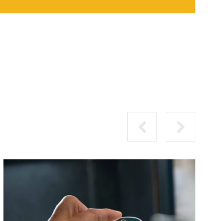
PRÉCÉDENT
SUIVANT
-
COMMENT
CHOISIR
SES
VERRES
?