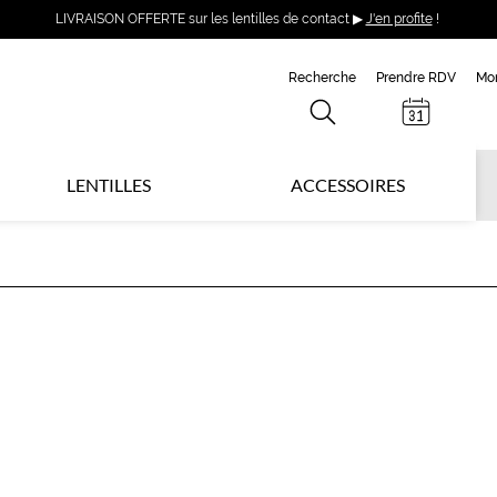
LIVRAISON OFFERTE sur les lentilles de contact ▶
J'en profite
!
Recherche
Prendre RDV
Mo
LENTILLES
ACCESSOIRES
L
C
S