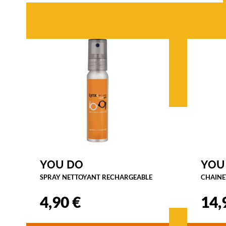
t
i
f
.
L
e
m
a
r
i
a
g
e
p
a
YOU DO
YOU
r
SPRAY NETTOYANT RECHARGEABLE
f
CHAINE
a
4,90 €
14,
i
t
e