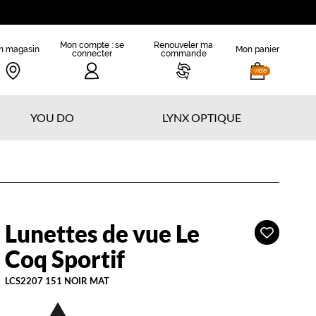
Mon compte : se
Renouveler ma
n magasin
Mon panier
connecter
commande
vide
YOU DO
LYNX OPTIQUE
Lunettes de vue Le
Ajouter
e
à
oq
Coq Sportif
ma
portif
liste
LCS2207 151 NOIR MAT
d’envies