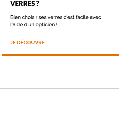
VERRES ?
Bien choisir ses verres c’est facile avec
l’aide d’un opticien !
Retrouvez sur cette page les différentes
options disponibles pour vos verres
JE DÉCOUVRE
optiques ou solaires.