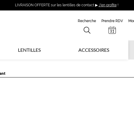
LIVRAISON OFFERTE sur les lentilles de contact ▶
J'en profite
!
Recherche
Prendre RDV
Mo
LENTILLES
ACCESSOIRES
ant
L
P