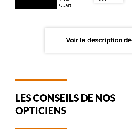
u
s
r
e
n
d
Voir la description dé
r
o
n
t
c
h
i
c
e
LES CONSEILS DE NOS
t
é
OPTICIENS
l
é
g