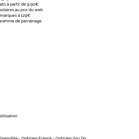
aits à partir de 9,90€
solaires au prix du web
 marques à 129€
gramme de parrainage
tilisation
 Grenoble
-
Opticien France
-
Opticien You Do