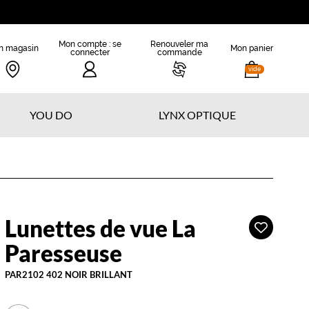
Mon compte : se
Renouveler ma
n magasin
Mon panier
connecter
commande
vide
YOU DO
LYNX OPTIQUE
Lunettes de vue La
Ajouter
a
à
aresseuse
Paresseuse
ma
liste
PAR2102 402 NOIR BRILLANT
d’envies