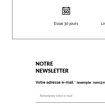
Matière
Métal
Fournisseur
Essai 30 jours
Li
Codir
Marque
La
Paresseuse
(Ce
NOTRE
champ
est
Name
NEWSLETTER
obligatoire)
Votre adresse e-mail
*
(exemple : nom@m