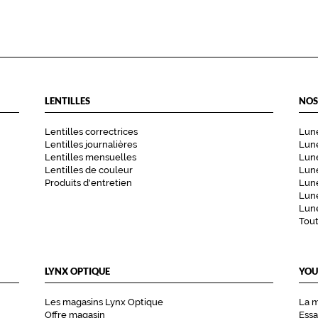
LENTILLES
NOS
Lentilles correctrices
Lune
Lentilles journalières
Lune
Lentilles mensuelles
Lune
Lentilles de couleur
Lun
Produits d'entretien
Lune
Lune
Lune
Tou
LYNX OPTIQUE
YOU
Les magasins Lynx Optique
La 
Offre magasin
Essa