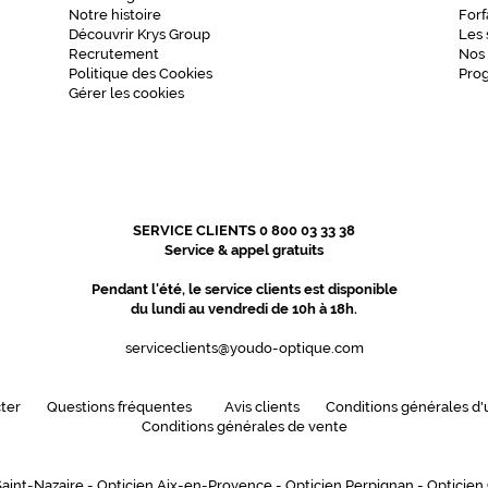
Notre histoire
Forf
Découvrir Krys Group
Les 
Recrutement
Nos
Politique des Cookies
Pro
Gérer les cookies
SERVICE CLIENTS 0 800 03 33 38
Service & appel gratuits
Pendant l'été, le service clients est disponible
du lundi au vendredi de 10h à 18h.
serviceclients@youdo-optique.com
ter
Questions fréquentes
Avis clients
Conditions générales d'u
Conditions générales de vente
Saint-Nazaire
-
Opticien Aix-en-Provence
-
Opticien Perpignan
-
Opticien