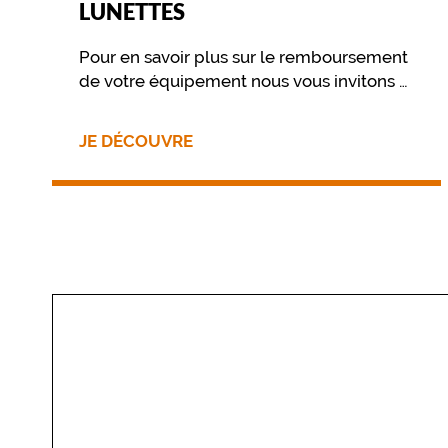
de
LUNETTES
la
monture
Pour en savoir plus sur le remboursement
de votre équipement nous vous invitons à
Ronde
contacter directement votre mutuelle.
Couleur
de
JE DÉCOUVRE
la
monture
402
Noir
Brillant
Polarisant
Non
Type
de
montage
Cerclé