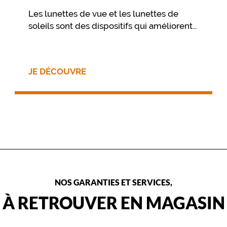
Les lunettes de vue et les lunettes de
soleils sont des dispositifs qui améliorent
votre vue et vous procurent un confort
visuel. Pour préserver ce confort dans le
temps, il est essentiel de prendre soin de
JE DÉCOUVRE
ses lunettes au travers de quelques
gestes simples, et d’un nettoyage
approprié.
NOS GARANTIES ET SERVICES,
À RETROUVER EN MAGASIN