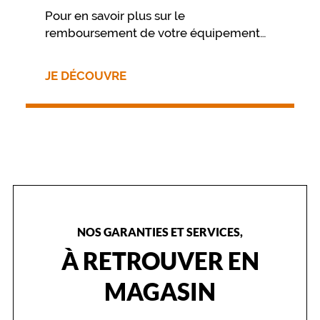
q
Pour en savoir plus sur le
u
remboursement de votre équipement
e
nous vous invitons à contacter
.
directement votre mutuelle.
D
JE DÉCOUVRE
e
c
o
u
l
e
u
r
n
o
i
NOS GARANTIES ET SERVICES,
r
À RETROUVER EN
,
e
l
MAGASIN
l
e