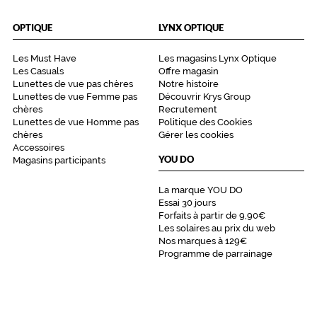
Marque
Citizen
OPTIQUE
LYNX OPTIQUE
Les Must Have
Les magasins Lynx Optique
Les Casuals
Offre magasin
Lunettes de vue pas chères
Notre histoire
Lunettes de vue Femme pas
Découvrir Krys Group
chères
Recrutement
Lunettes de vue Homme pas
Politique des Cookies
chères
Gérer les cookies
Accessoires
YOU DO
Magasins participants
La marque YOU DO
Essai 30 jours
Forfaits à partir de 9,90€
Les solaires au prix du web
Nos marques à 129€
Programme de parrainage