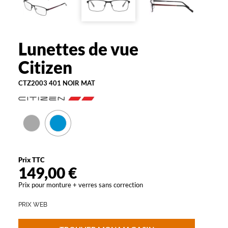
e
l
u
n
Lunettes de vue
Citizen
e
t
Citizen
t
e
CTZ2003 401 NOIR MAT
s
C
i
t
i
z
e
Prix TTC
n
149,00 €
v
o
Prix pour monture + verres sans correction
u
s
PRIX WEB
i
r