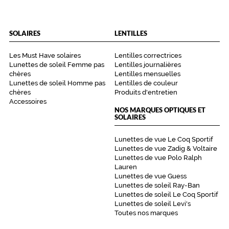
Noir
Mat
Polarisant
SOLAIRES
LENTILLES
Non
Type
Les Must Have solaires
Lentilles correctrices
de
Lunettes de soleil Femme pas
Lentilles journalières
verres
chères
Lentilles mensuelles
compatibles
Lunettes de soleil Homme pas
Lentilles de couleur
chères
Produits d'entretien
Accessoires
Progressifs
NOS MARQUES OPTIQUES ET
Unifocaux
SOLAIRES
Type
de
Lunettes de vue Le Coq Sportif
montage
Lunettes de vue Zadig & Voltaire
Lunettes de vue Polo Ralph
Cerclé
Lauren
Matière
Lunettes de vue Guess
Lunettes de soleil Ray-Ban
Lunettes de soleil Le Coq Sportif
Métal
Lunettes de soleil Levi's
Fournisseur
Toutes nos marques
Codir