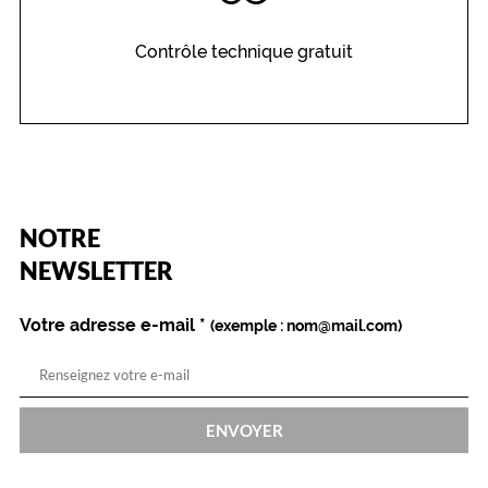
Contrôle technique gratuit
0 mm
 mm
 mm
 mm
(Ce
Détails
NOTRE
champ
techniques
est
Name
NEWSLETTER
obligatoire)
Genre
Votre adresse e-mail
*
(exemple : nom@mail.com)
Homme
Couleur
de
la
monture
ENVOYER
401