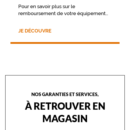
s
Pour en savoir plus sur le
a
remboursement de votre équipement
f
nous vous invitons à contacter
o
directement votre mutuelle.
r
JE DÉCOUVRE
m
e
.
Dimensions
de
la
monture
NOS GARANTIES ET SERVICES,
0 mm
 mm
À RETROUVER EN
MAGASIN
 mm
 mm