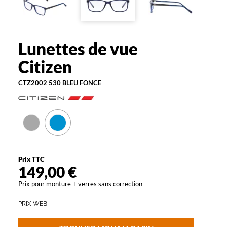
e
l
u
n
Lunettes de vue
Citizen
e
t
Citizen
t
e
CTZ2002 530 BLEU FONCE
s
b
l
e
u
e
p
Prix TTC
o
149,00 €
u
r
Prix pour monture + verres sans correction
h
o
PRIX WEB
m
m