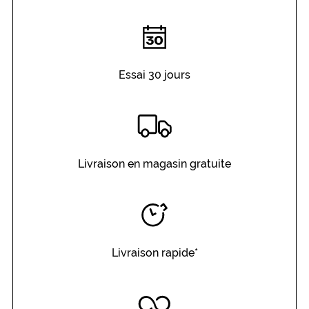
Détails
techniques
Genre
Essai 30 jours
Homme
Couleur
de
la
monture
Livraison en magasin gratuite
530
Bleu
Fonce
Polarisant
Non
Type
Livraison rapide*
de
verres
compatibles