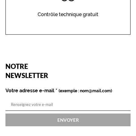
Progressifs
Unifocaux
Contrôle technique gratuit
Type
de
montage
Cerclé
Matière
Plastique
(Ce
Fournisseur
NOTRE
champ
est
Name
NEWSLETTER
Codir
obligatoire)
Marque
Citizen
Votre adresse e-mail
*
(exemple : nom@mail.com)
ENVOYER