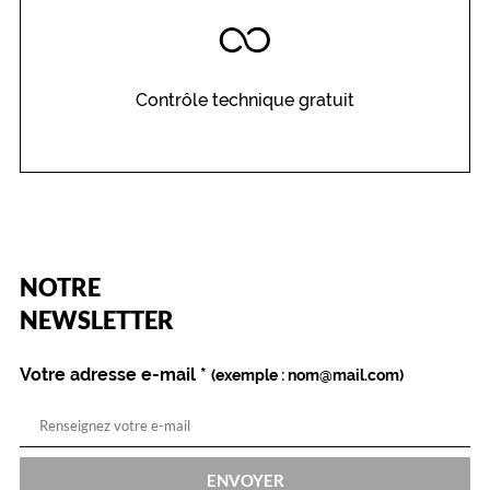
Détails
techniques
Genre
Contrôle technique gratuit
Homme
Forme
de
la
monture
Carré
(Ce
NOTRE
Couleur
champ
de
est
Name
NEWSLETTER
la
obligatoire)
monture
Votre adresse e-mail
*
(exemple : nom@mail.com)
212
Or
Brillant
Polarisant
ENVOYER