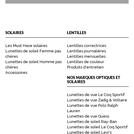
Non
Type
de
verres
compatibles
SOLAIRES
LENTILLES
Progressifs
Unifocaux
Les Must Have solaires
Lentilles correctrices
Type
Lunettes de soleil Femme pas
Lentilles journalières
chères
Lentilles mensuelles
de
Lunettes de soleil Homme pas
Lentilles de couleur
montage
chères
Produits d'entretien
Accessoires
Cerclé
NOS MARQUES OPTIQUES ET
Matière
SOLAIRES
Métal
Lunettes de vue Le Coq Sportif
Fournisseur
Lunettes de vue Zadig & Voltaire
Lunettes de vue Polo Ralph
Codir
Lauren
Lunettes de vue Guess
Marque
Lunettes de soleil Ray-Ban
Alternance
Lunettes de soleil Le Coq Sportif
Lunettes de soleil Levi's