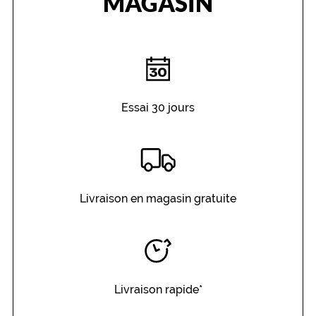
MAGASIN
r
e
s
t
y
l
é
Essai 30 jours
!
Dimensions
de
la
monture
Livraison en magasin gratuite
5 mm
 mm
Livraison rapide*
 mm
 mm