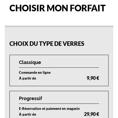
d
CHOISIR MON FORFAIT
u
d
o
r
é
25
50
75
100
e
%
%
%
%
t
CHOIX DU TYPE DE VERRES
d
u
n
o
Classique
i
r
Commande en ligne
v
9,90 €
À partir de
o
u
s
a
Progressif
s
s
E-Réservation et paiement en magasin
u
29,90 €
À partir de
r