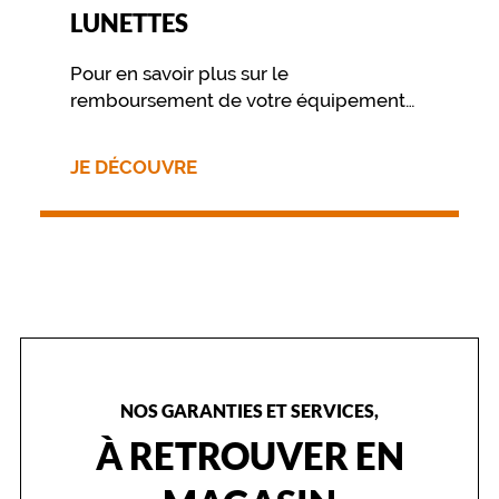
m
LUNETTES
o
n
t
Pour en savoir plus sur le
u
remboursement de votre équipement
r
nous vous invitons à contacter
e
directement votre mutuelle.
c
JE DÉCOUVRE
'
e
s
t
c
h
o
i
s
i
r
NOS GARANTIES ET SERVICES,
d
À RETROUVER EN
'
ê
t