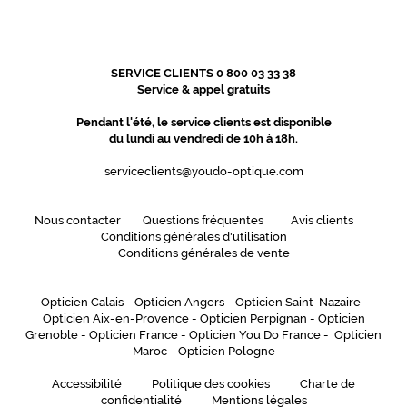
SERVICE CLIENTS 0 800 03 33 38
Service & appel gratuits
Pendant l'été, le service clients est disponible
du lundi au vendredi de 10h à 18h.
serviceclients@youdo-optique.com
Nous contacter
Questions fréquentes
Avis clients
Conditions générales d'utilisation
Conditions générales de vente
Opticien Calais
-
Opticien Angers
-
Opticien Saint-Nazaire
-
Opticien Aix-en-Provence
-
Opticien Perpignan
-
Opticien
Grenoble
-
Opticien France
-
Opticien You Do France
-
Opticien
Maroc
-
Opticien Pologne
Accessibilité
Politique des cookies
Charte de
confidentialité
Mentions légales