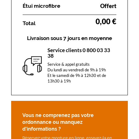
s
Offert
Étui microfibre
t
i
0,00 €
n
Total
g
u
Livraison sous 7 jours en moyenne
é
e
Service clients 0 800 03 33
.
38
S
a
Service & appel gratuits
Du lundi au vendredi de 9h à 19h
f
Et le samedi de 9h à 12h30 et de
o
13h30 à 19h
r
m
e
c
a
r
Vous ne comprenez pas votre
r
ordonnance ou manquez
é
d’informations ?
e
Réservez votre monture en ligne, essayez-la en
p