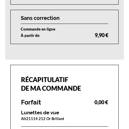
e
r
a
Sans correction
u
n
Commande en ligne
e
9,90 €
À partir de
a
l
l
u
r
e
c
RÉCAPITULATIF
l
a
DE MA COMMANDE
s
s
Forfait
0,00 €
e
e
Lunettes de vue
t
Alt21114 212 Or Brillant
d
i