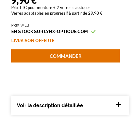
9,90 €
t
Prix TTC pour monture + 2 verres classiques
e
Verres adaptables en progressif à partir de 29,90 €
m
a
PRIX WEB
s
EN STOCK SUR LYNX-OPTIQUE.COM
c
u
LIVRAISON OFFERTE
l
i
COMMANDER
n
e
.
L
'
a
l
l
Voir la description détaillée
i
a
n
c
e