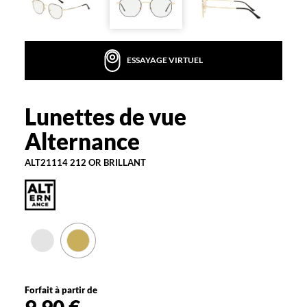
r
o
p
o
ESSAYAGE VIRTUEL
s
e
A
l
Lunettes de vue
Alternance
t
Alternance
e
r
ALT21114 212 OR BRILLANT
n
a
n
c
e
à
l
a
g
e
Forfait à partir de
n