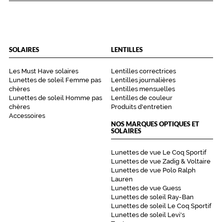
e
c
e
t
t
SOLAIRES
LENTILLES
e
m
Les Must Have solaires
Lentilles correctrices
o
Lunettes de soleil Femme pas
Lentilles journalières
n
chères
Lentilles mensuelles
t
Lunettes de soleil Homme pas
Lentilles de couleur
u
chères
Produits d'entretien
r
Accessoires
NOS MARQUES OPTIQUES ET
e
SOLAIRES
a
r
Lunettes de vue Le Coq Sportif
r
Lunettes de vue Zadig & Voltaire
o
Lunettes de vue Polo Ralph
n
Lauren
d
Lunettes de vue Guess
i
Lunettes de soleil Ray-Ban
e
Lunettes de soleil Le Coq Sportif
e
Lunettes de soleil Levi's