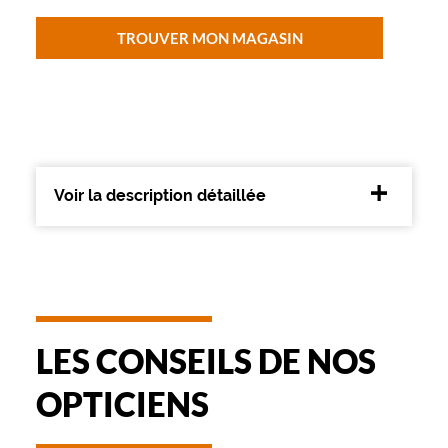
l
t
TROUVER MON MAGASIN
e
r
n
a
n
c
e
e
Voir la description détaillée
s
t
s
u
b
l
i
LES CONSEILS DE NOS
m
e
.
OPTICIENS
E
l