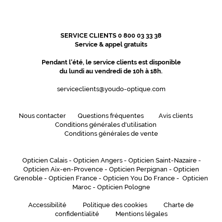
techniques
Genre
SERVICE CLIENTS 0 800 03 33 38
Enfant
Service & appel gratuits
Forme
Pendant l'été, le service clients est disponible
de
du lundi au vendredi de 10h à 18h.
la
monture
serviceclients@youdo-optique.com
Rond
Couleur
Nous contacter
Questions fréquentes
Avis clients
de
Conditions générales d'utilisation
la
Conditions générales de vente
monture
Opticien Calais
-
Opticien Angers
-
Opticien Saint-Nazaire
-
216
Opticien Aix-en-Provence
-
Opticien Perpignan
-
Opticien
Or
Grenoble
-
Opticien France
-
Opticien You Do France
-
Opticien
Rose
Maroc
-
Opticien Pologne
Polarisant
Accessibilité
Politique des cookies
Charte de
Non
confidentialité
Mentions légales
Type