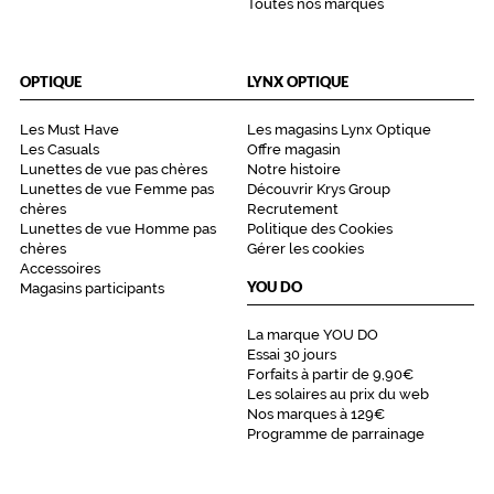
n
Toutes nos marques
m
é
t
OPTIQUE
LYNX OPTIQUE
a
l
Les Must Have
Les magasins Lynx Optique
.
Les Casuals
Offre magasin
Lunettes de vue pas chères
Notre histoire
Dimensions
Lunettes de vue Femme pas
Découvrir Krys Group
de
chères
Recrutement
la
Lunettes de vue Homme pas
Politique des Cookies
monture
chères
Gérer les cookies
Accessoires
YOU DO
Magasins participants
5 mm
5 mm
La marque YOU DO
Essai 30 jours
Forfaits à partir de 9,90€
Les solaires au prix du web
Nos marques à 129€
 mm
 mm
Programme de parrainage
Détails