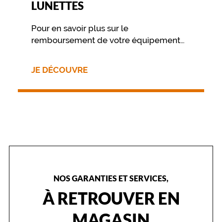
LUNETTES
e
d
e
Pour en savoir plus sur le
v
remboursement de votre équipement
o
nous vous invitons à contacter
t
directement votre mutuelle.
r
JE DÉCOUVRE
e
e
n
f
a
n
t
.
S
a
c
NOS GARANTIES ET SERVICES,
o
À RETROUVER EN
u
l
MAGASIN
e