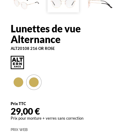
e
d
e
l
Lunettes de vue
Alternance
u
n
Alternance
e
t
ALT20108 216 OR ROSE
t
e
s
d
e
l
a
m
a
Prix TTC
r
29,00 €
q
Prix pour monture + verres sans correction
u
e
PRIX WEB
A