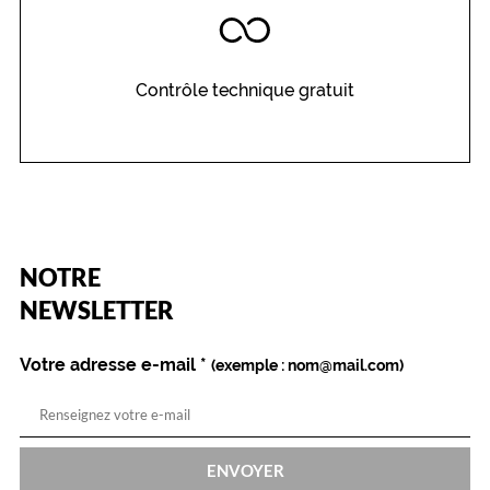
r
e
e
n
Contrôle technique gratuit
f
a
n
t
s
e
r
a
(Ce
NOTRE
s
champ
est
Name
NEWSLETTER
a
obligatoire)
t
i
Votre adresse e-mail
*
(exemple : nom@mail.com)
s
f
a
i
t
ENVOYER
d