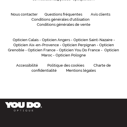
Nous contacter
Questions fréquentes
Avis clients
Conditions générales d'utilisation
Conditions générales de vente
Opticien Calais
-
Opticien Angers
-
Opticien Saint-Nazaire
-
Opticien Aix-en-Provence
-
Opticien Perpignan
-
Opticien
Grenoble
-
Opticien France
-
Opticien You Do France
-
Opticien
Maroc
-
Opticien Pologne
Accessibilité
Politique des cookies
Charte de
confidentialité
Mentions légales