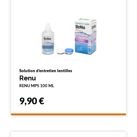
e
l
a
p
a
g
e
Solution d'entretien lentilles
Renu
RENU MPS 100 ML
9,90 €