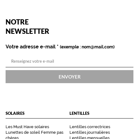
(Ce
NOTRE
champ
est
Name
NEWSLETTER
obligatoire)
Votre adresse e-mail
*
(exemple : nom@mail.com)
ENVOYER
SOLAIRES
LENTILLES
Les Must Have solaires
Lentilles correctrices
Lunettes de soleil Femme pas
Lentilles journalières
chères
Lentilles mensuelles