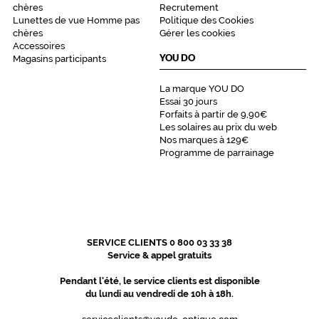
chères
Recrutement
y
Lunettes de vue Homme pas
Politique des Cookies
d
chères
Gérer les cookies
r
Accessoires
a
YOU DO
Magasins participants
t
e
La marque YOU DO
.
Essai 30 jours
L
Forfaits à partir de 9,90€
a
Les solaires au prix du web
Nos marques à 129€
i
Programme de parrainage
s
s
e
r
t
e
m
SERVICE CLIENTS 0 800 03 33 38
p
Service & appel gratuits
e
Pendant l'été, le service clients est disponible
r
du lundi au vendredi de 10h à 18h.
4
h