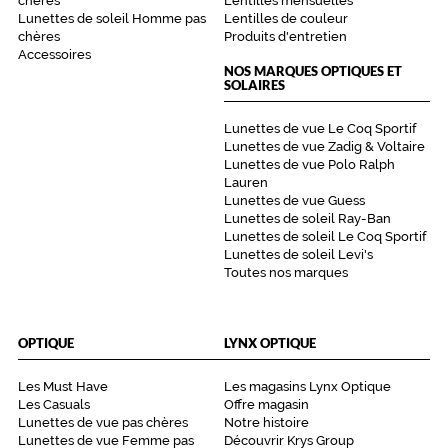
chères
Lentilles mensuelles
e
Lunettes de soleil Homme pas
Lentilles de couleur
c
chères
Produits d'entretien
t
Accessoires
e
NOS MARQUES OPTIQUES ET
SOLAIRES
,
r
i
Lunettes de vue Le Coq Sportif
n
Lunettes de vue Zadig & Voltaire
Lunettes de vue Polo Ralph
c
Lauren
e
Lunettes de vue Guess
,
Lunettes de soleil Ray-Ban
c
Lunettes de soleil Le Coq Sportif
o
Lunettes de soleil Levi's
n
Toutes nos marques
s
e
r
OPTIQUE
LYNX OPTIQUE
v
e
,
Les Must Have
Les magasins Lynx Optique
Les Casuals
Offre magasin
e
Lunettes de vue pas chères
Notre histoire
t
Lunettes de vue Femme pas
Découvrir Krys Group
h