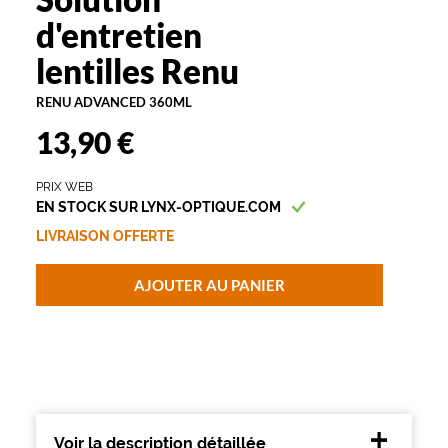
R
d'entretien
e
n
lentilles Renu
u
A
RENU ADVANCED 360ML
d
13,90 €
v
a
n
PRIX WEB
c
EN STOCK SUR LYNX-OPTIQUE.COM
e
LIVRAISON OFFERTE
d
p
o
AJOUTER AU PANIER
u
r
l
e
n
t
i
l
Voir la description détaillée