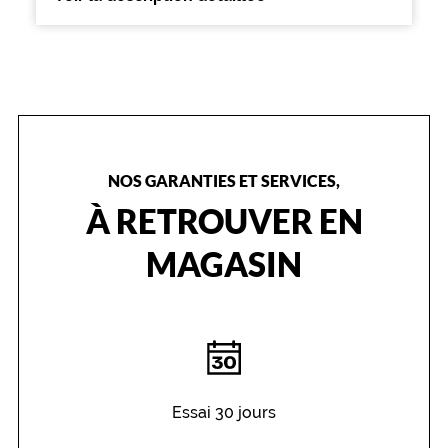
l
e
s
s
o
u
p
l
e
NOS GARANTIES ET SERVICES,
s
À RETROUVER EN
e
t
l
MAGASIN
e
n
t
i
l
l
e
s
Essai 30 jours
e