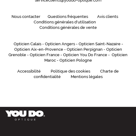
serviceclients@youdo-optique.com
m
i
n
Nous contacter
Questions fréquentes
Avis clients
i
Conditions générales d'utilisation
m
Conditions générales de vente
u
m
Opticien Calais
-
Opticien Angers
-
Opticien Saint-Nazaire
-
,
Opticien Aix-en-Provence
-
Opticien Perpignan
-
Opticien
p
Grenoble
-
Opticien France
-
Opticien You Do France
-
Opticien
o
Maroc
-
Opticien Pologne
u
r
Accessibilité
Politique des cookies
Charte de
u
confidentialité
Mentions légales
n
e
s
e
n
s
a
t
i