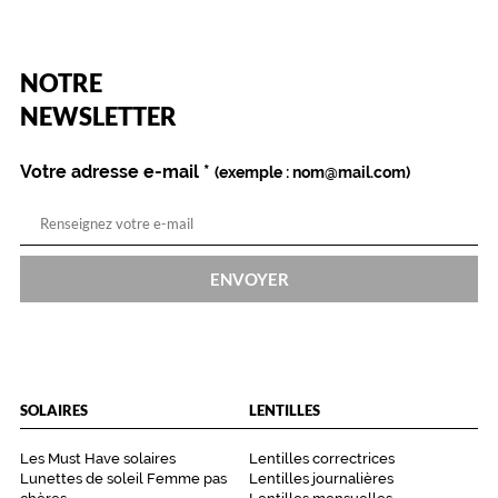
a
c
t
(Ce
NOTRE
i
champ
o
est
Name
NEWSLETTER
obligatoire)
n
s
Votre adresse e-mail
*
:
(exemple : nom@mail.com)
n
e
t
t
ENVOYER
o
i
e
,
d
é
SOLAIRES
LENTILLES
s
i
Les Must Have solaires
Lentilles correctrices
n
Lunettes de soleil Femme pas
Lentilles journalières
f